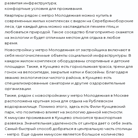
развитая инфраструктура;
комфортные условия для проживания.
Квартиры рядом с метро Молодежная можно купить в
современных жилых комплексах с видом на Серебряноборские
леса, где каждый день можно наслаждаться пением птиц и
любоваться природой. Такое соседство благоприятно скажется
на экологии и будет отличным местом для отдыха в любое
время.
Новостройки у метро Молодежная от застройщика включают в
себя многочисленные объекты социальной инфраструктуры. В
каждом жилом комплексе оборудованы спортивные и детские
площадки. Также, в Кунцево есть горнолыжная трасса, треки для
гонок на велосипедах, закрытые катки и бассейны. Благодаря
званию экологически чистого района, в Кунцево есть
специализированные санатории и другие оздоровительные
организации.
Также, рядом с новостройками у метро Молодежная в Москве
расположена крупная зона для отдыха на Рублевском
водохранилище. Помимо этого, здесь есть Фили-Кунцевский
парк, что позитивно влияет на экологию данной местности.
К минусам проживания в Кунцево относится транспортная
развязка. Значительная удаленность от центра дает о себе знать.
Самый быстрый способ добраться в центральную часть столицы
- метро. Еще одним минусом является большое количество