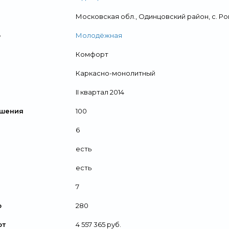
Московская обл., Одинцовский район, с. Р
о
Молодёжная
Комфорт
Каркасно-монолитный
II квартал 2014
ршения
100
6
есть
есть
7
р
280
от
4 557 365 руб.