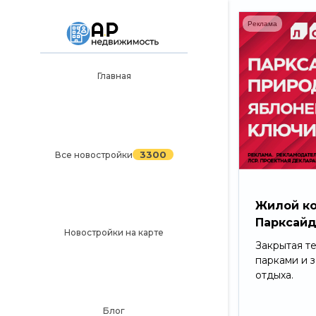
Реклама
Главная
Главная
3300
Все новостройки
Новостройки на карте
3300
Все новостройки
Блог
Черный список ЖК
Жилой к
Парксай
Рекламодателям
Новостройки на карте
Закрытая т
Политика конфиденциальности
парками и 
отдыха.
Карта сайта
Блог