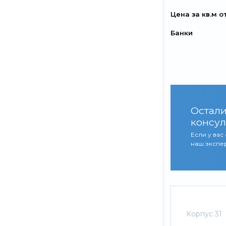
Цена за кв.м о
Банки
Остали
консул
Если у вас
наш экспер
Корпус 31