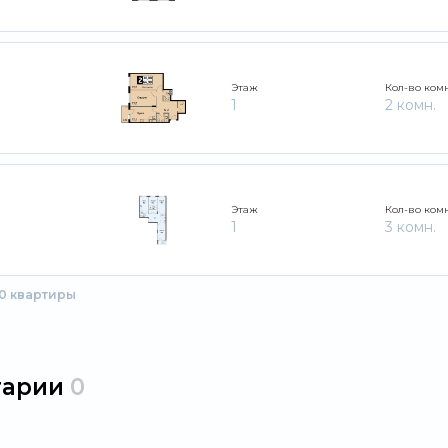
Этаж
Кол-во ком
1
2 комн.
Этаж
Кол-во ком
1
3 комн.
80 квартиры
тарии
0