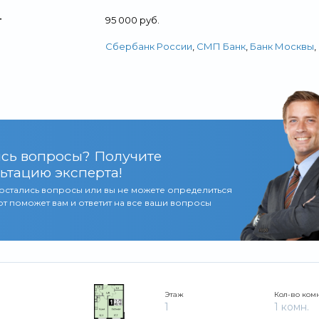
т
95 000 руб.
Сбербанк России
,
СМП Банк
,
Банк Москвы
,
сь вопросы? Получите
ьтацию эксперта!
 остались вопросы или вы не можете определиться
т поможет вам и ответит на все ваши вопросы
Этаж
Кол-во ком
1
1 комн.