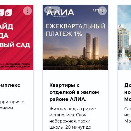
Реклама
омплекс
Квартиры с
До
д
отделкой в жилом
но
районе АЛИА.
Мо
ерритория с
зонами
Жизнь у воды в ритме
Са
мегаполиса. Своя
но
набережная, парки,
Мо
школы. 20 минут до