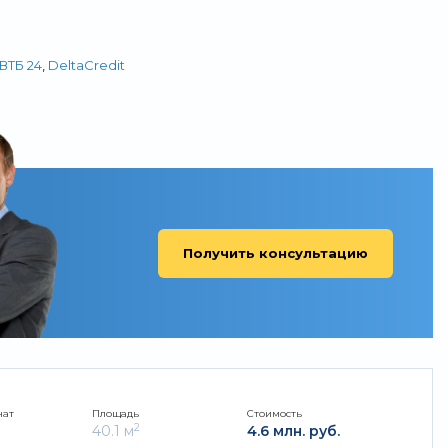
ВТБ 24
,
DeltaCredit
Получить консультацию
нат
Площадь
Стоимость
2
40.1 м
4.6 млн. руб.