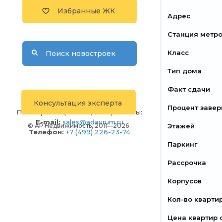
Избранные ЖК
Адрес
Станция метр
Класс
Поиск новостроек
Тип дома
Факт сдачи
Консультация эксперта
Процент заве
По вопросам размещения рекламы:
E-mail:
sales@adaurum.ru
© АР Недвижимость, 2011—2026
Этажей
Телефон:
+7 (499) 226-23-74
Паркинг
Рассрочка
Корпусов
Кол-во кварти
Цена квартир 