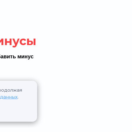
инусы
авить минус
Продолжая
 данных
.