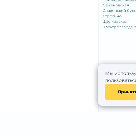
Семёновская
Славянский бул
Строгино
Щёлковская
Электрозаводск
Мы использу
пользоватьс
Принят