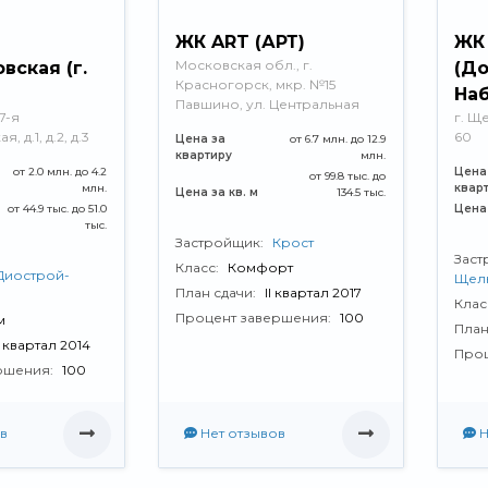
ЖК ART (АРТ)
ЖК 
Московская обл., г.
вская (г.
(До
Красногорск, мкр. №15
На
Павшино, ул. Центральная
 7-я
г. Щ
 д.1, д.2, д.3
60
Цена за
от 6.7 млн. до 12.9
квартиру
млн.
от 2.0 млн. до 4.2
Цена
от 99.8 тыс. до
млн.
квар
Цена за кв. м
134.5 тыс.
от 44.9 тыс. до 51.0
Цена 
тыс.
Застройщик:
Крост
Заст
Класс:
Комфорт
Диострой-
Щел
План сдачи:
II квартал 2017
Клас
Процент завершения:
100
м
План
V квартал 2014
Проц
ршения:
100
в
Нет отзывов
Н