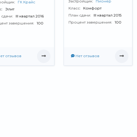
Застройщик:
Пионер
ройщик:
ГК Крайс
Класс:
Комфорт
с:
Элит
План сдачи:
III квартал 2015
 сдачи:
III квартал 2016
Процент завершения:
100
ент завершения:
100
ет отзывов
Нет отзывов