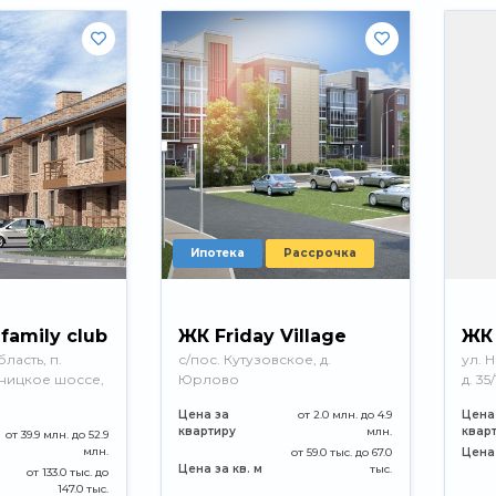
Ипотека
Рассрочка
family club
ЖК Friday Village
ЖК 
ласть, п.
с/пос. Кутузовское, д.
ул. 
ницкое шоссе,
Юрлово
д. 35/
Цена за
от 2.0 млн. до 4.9
Цена
квартиру
млн.
квар
от 39.9 млн. до 52.9
млн.
от 59.0 тыс. до 67.0
Цена 
Цена за кв. м
тыс.
от 133.0 тыс. до
147.0 тыс.