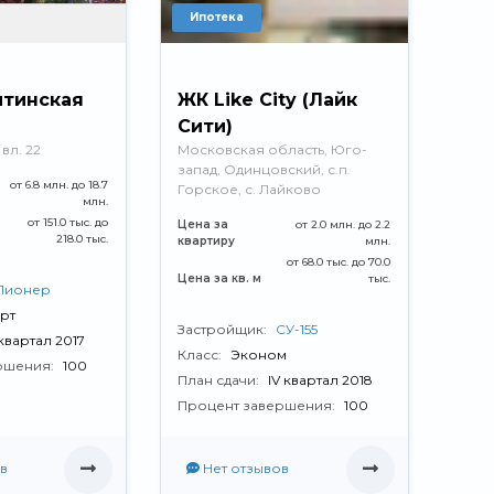
Ипотека
итинская
ЖК Like City (Лайк
Сити)
вл. 22
Московская область, Юго-
запад, Одинцовский, с.п.
от 6.8 млн. до 18.7
Горское, с. Лайково
млн.
от 151.0 тыс. до
Цена за
от 2.0 млн. до 2.2
218.0 тыс.
квартиру
млн.
от 68.0 тыс. до 70.0
Цена за кв. м
тыс.
Пионер
рт
Застройщик:
СУ-155
 квартал 2017
Класс:
Эконом
ршения:
100
План сдачи:
IV квартал 2018
Процент завершения:
100
в
Нет отзывов