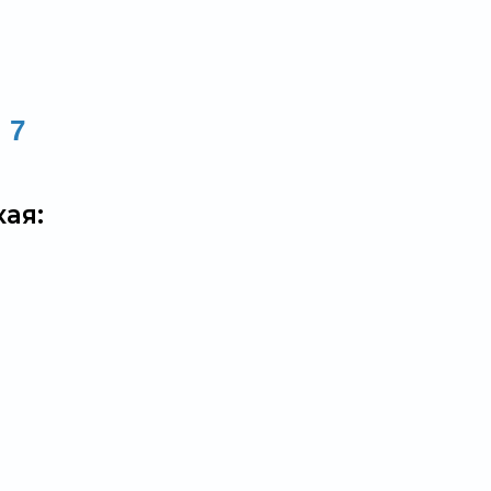
7
ая: