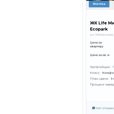
Ипотека
ЖК Life М
Ecopark
ул. Митинская, 
Цена за
квартиру
Цена за кв. м
Застройщик:
Класс:
Комфо
План сдачи:
II
Процент заве
Нет отзыво