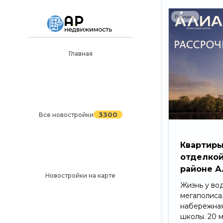
Реклама
Главная
Главная
3300
Все новостройки
Новостройки на карте
3300
Все новостройки
Блог
Черный список ЖК
Квартиры
отделкой
Рекламодателям
районе А
Новостройки на карте
Политика конфиденциальности
Жизнь у во
мегаполиса
Карта сайта
набережная
школы. 20 