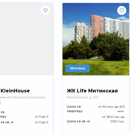
Ипотека
KleinHouse
ЖК Life Митинская
Нижняя Красносельская,
Митинская, д. 30
1
Цена за
от 9.6 млн. до 10.9
квартиру
млн.
 за
тиру
от 0 до 0
от 181.0 тыс. до
Цена за кв. м
223.0 тыс.
за кв. м
от 0 до 0