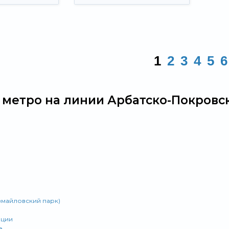
1
2
3
4
5
6
 метро на линии Арбатско-Покровск
змайловский парк)
юции
е