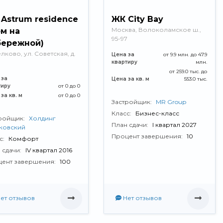
Astrum residence
ЖК City Bay
Москва, Волоколамское ш.,
м на
95-97
бережной)
елково, ул. Советская, д.
Цена за
от 9.9 млн. до 47.9
квартиру
млн.
от 259.0 тыс. до
 за
Цена за кв. м
553.0 тыс.
тиру
от 0 до 0
за кв. м
от 0 до 0
Застройщик:
MR Group
Класс:
Бизнес-класс
ройщик:
Холдинг
План сдачи:
I квартал 2027
ковский
Процент завершения:
10
с:
Комфорт
 сдачи:
IV квартал 2016
ент завершения:
100
ет отзывов
Нет отзывов