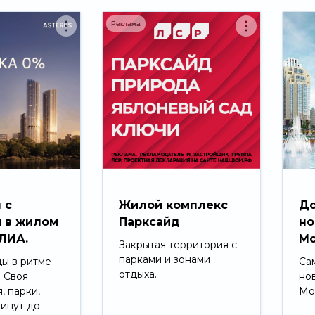
Реклама
 с
Жилой комплекс
До
 в жилом
Парксайд
но
ЛИА.
Мо
Закрытая территория с
парками и зонами
ды в ритме
Са
отдыха.
. Своя
но
, парки,
Мо
минут до