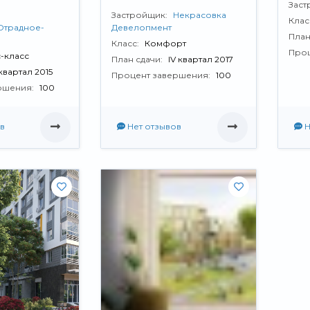
Заст
Застройщик:
Некрасовка
Клас
Отрадное-
Девелопмент
План
Класс:
Комфорт
Проц
-класс
План сдачи:
IV квартал 2017
 квартал 2015
Процент завершения:
100
ршения:
100
в
Нет отзывов
Н