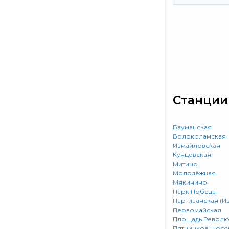
Станции
Бауманская
Волоколамская
Измайловская
Кунцевская
Митино
Молодёжная
Мякинино
Парк Победы
Партизанская (И
Первомайская
Площадь Револ
Пятницкое шосс