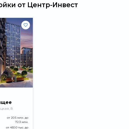
ойки от Центр-Инвест
ящее
цкая, 8
от 20.5 млн. до
72.3 млн.
от 450.0 тыс. до