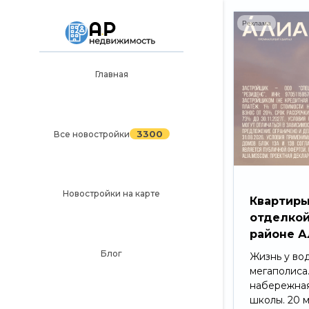
Реклама
Главная
Главная
3300
Все новостройки
3300
Все новостройки
Новостройки на карте
Блог
Черный список ЖК
Новостройки на карте
Квартиры
отделкой
Рекламодателям
районе А
Политика конфиденциальности
Блог
Жизнь у во
мегаполиса
Карта сайта
набережная
школы. 20 