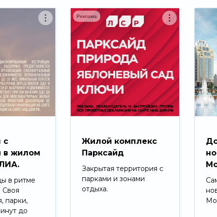
Реклама
 с
Жилой комплекс
До
 в жилом
Парксайд
но
ЛИА.
Мо
Закрытая территория с
парками и зонами
ды в ритме
Са
отдыха.
. Своя
но
, парки,
Мо
минут до