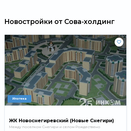
Новостройки от Сова-холдинг
Ипотека
ЖК Новоснегиревский (Новые Снегири)
Между поселком Снегири и селом Рождествено