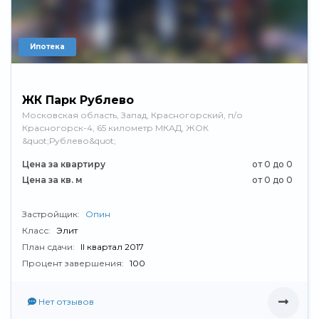
Ипотека
ЖК Парк Рублево
Московская область, Запад, Красногорский, п/о
Красногорск-4, 65 километр МКАД, ЖОК
&quot;Рублево&quot;
Цена за квартиру
от 0 до 0
Цена за кв. м
от 0 до 0
Застройщик:
Опин
Класс:
Элит
План сдачи:
II квартал 2017
Процент завершения:
100
Нет отзывов