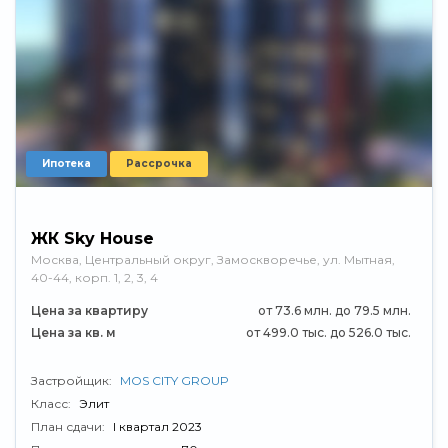
Ипотека
Рассрочка
ЖК Sky House
Москва, Центральный округ, Замоскворечье, ул. Мытная,
40-44, корп. 1, 2, 3, 4
Цена за квартиру
от 73.6 млн. до 79.5 млн.
Цена за кв. м
от 499.0 тыс. до 526.0 тыс.
Застройщик:
MOS CITY GROUP
Класс:
Элит
План сдачи:
I квартал 2023