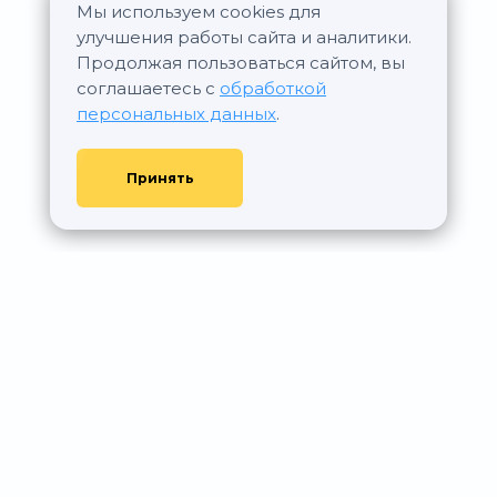
Мы используем cookies для
Все новостройки ДСК-1
улучшения работы сайта и аналитики.
Продолжая пользоваться сайтом, вы
соглашаетесь с
обработкой
персональных данных
.
Принять
© АР Недвижимость, 2011—2026 - При любом использовании
материалов сайта ссылка на aurumrealty.ru обязательна