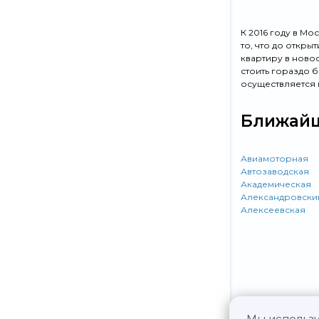
К 2016 году в М
то, что до откры
квартиру в ново
стоить гораздо б
осуществляется 
Ближайш
Авиамоторная
Автозаводская
Академическая
Александровски
Алексеевская
Мы использу