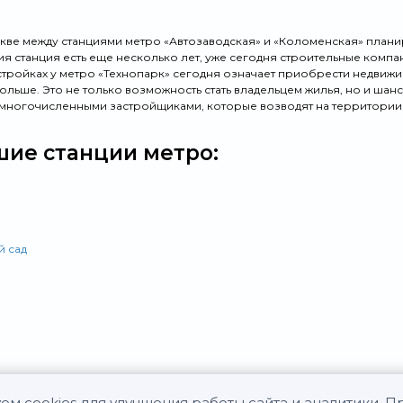
оскве между станциями метро «Автозаводская» и «Коломенская» плани
тия станция есть еще несколько лет, уже сегодня строительные комп
стройках у метро «Технопарк» сегодня означает приобрести недвижим
ольше. Это не только возможность стать владельцем жилья, но и шан
многочисленными застройщиками, которые возводят на территории
ие станции метро:
й сад
ем cookies для улучшения работы сайта и аналитики. 