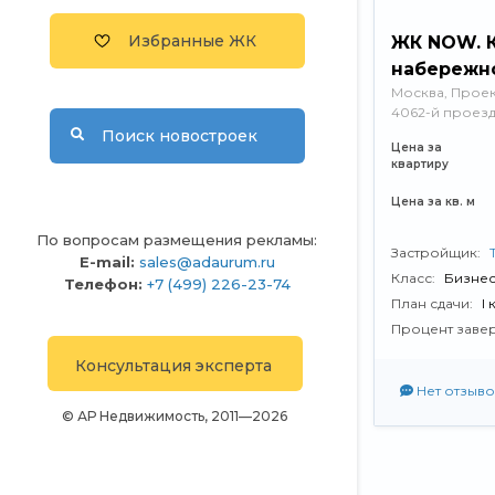
Избранные ЖК
ЖК NOW. К
набережн
Москва, ​Прое
4062-й проез
Поиск новостроек
Цена за
квартиру
Цена за кв. м
По вопросам размещения рекламы:
Застройщик:
E-mail:
sales@adaurum.ru
Класс:
Бизнес
Телефон:
+7 (499) 226-23-74
План сдачи:
I
Процент заве
Консультация эксперта
Нет отзыво
© АР Недвижимость, 2011—2026