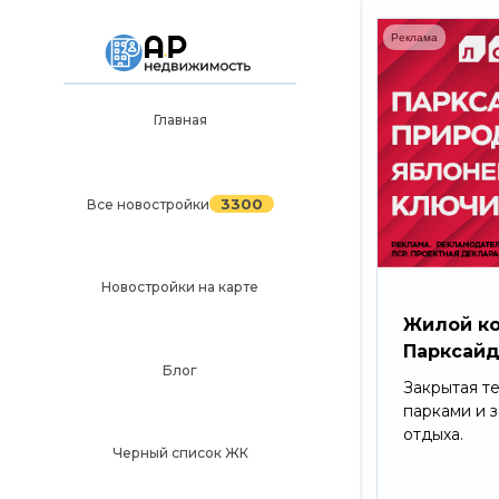
Реклама
Главная
Главная
3300
Все новостройки
3300
Все новостройки
Новостройки на карте
Блог
Новостройки на карте
Черный список ЖК
Жилой к
Парксай
Рекламодателям
Блог
Закрытая т
Политика конфиденциальности
парками и 
отдыха.
Карта сайта
Черный список ЖК