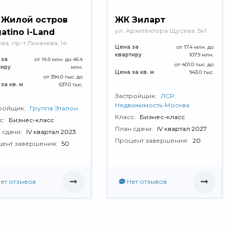
 Жилой остров
ЖК Зиларт
ул. Архитектора Щусева, 5к1
atino i-Land
ва, пр-т Лихачева, 14
Цена за
от 17.4 млн. до
квартиру
107.9 млн.
 за
от 14.9 млн. до 46.4
от 401.0 тыс. до
тиру
млн.
Цена за кв. м
943.0 тыс.
от 394.0 тыс. до
за кв. м
637.0 тыс.
Застройщик:
ЛСР.
Недвижимость-Москва
ройщик:
Группа Эталон
Класс:
Бизнес-класс
с:
Бизнес-класс
План сдачи:
IV квартал 2027
 сдачи:
IV квартал 2023
Процент завершения:
20
ент завершения:
50
ет отзывов
Нет отзывов