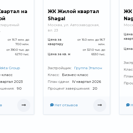
вартал на
ЖК Жилой квартал
ЖК
ой
Shagal
Nag
ктируемый
Москва, ул. Автозаводская,
Моск
д
вл. 23
Цена
квар
от 16.7 млн. до
Цена за
от 16.0 млн. до 96.7
70.0 млн.
квартиру
млн.
Цена 
от 390.0 тыс. до
от 321.0 тыс. до
627.0 тыс.
Цена за кв. м
653.0 тыс.
Заст
Tekta Group
Застройщик:
Группа Эталон
Клас
-класс
Класс:
Бизнес-класс
План
 квартал 2023
План сдачи:
IV квартал 2026
Проц
ршения:
90
Процент завершения:
20
в
Нет отзывов
Н