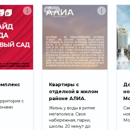
Реклама
омплекс
Квартиры с
До
д
отделкой в жилом
но
районе АЛИА.
Мо
ерритория с
зонами
Жизнь у воды в ритме
Са
мегаполиса. Своя
но
набережная, парки,
Мо
школы. 20 минут до