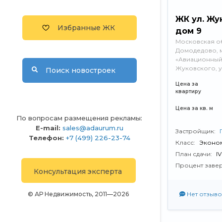
ЖК ул. Жу
Избранные ЖК
дом 9
Московская обл
Домодедово, 
«Авиационный»
Жуковского, у
Поиск новостроек
Цена за
квартиру
Цена за кв. м
По вопросам размещения рекламы:
E-mail:
sales@adaurum.ru
Застройщик:
Телефон:
+7 (499) 226-23-74
Класс:
Эконо
План сдачи:
I
Процент заве
Консультация эксперта
Нет отзыво
© АР Недвижимость, 2011—2026