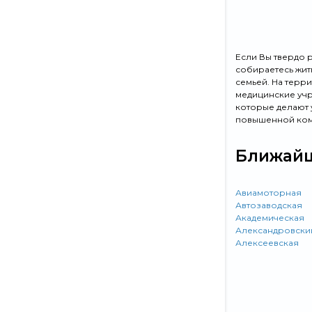
Если Вы твердо 
собираетесь жит
семьей. На терр
медицинские учр
которые делают 
повышенной ком
Ближайш
Авиамоторная
Автозаводская
Академическая
Александровски
Алексеевская