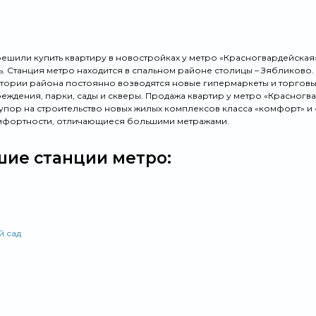
решили купить квартиру в новостройках у метро «Красногвардейская»
ь. Станция метро находится в спальном районе столицы – Зябликово.
итории района постоянно возводятся новые гипермаркеты и торгов
еждения, парки, сады и скверы. Продажа квартир у метро «Красног
упор на строительство новых жилых комплексов класса «комфорт» и 
фортности, отличающиеся большими метражами.
ие станции метро:
й сад