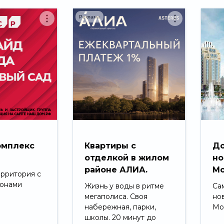
Реклама
омплекс
Квартиры с
До
д
отделкой в жилом
но
районе АЛИА.
Мо
ерритория с
зонами
Жизнь у воды в ритме
Са
мегаполиса. Своя
но
набережная, парки,
Мо
школы. 20 минут до