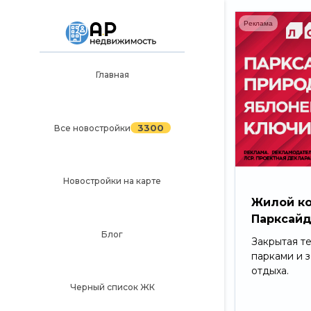
Реклама
Главная
Главная
3300
Все новостройки
3300
Все новостройки
Новостройки на карте
Блог
Новостройки на карте
Черный список ЖК
Жилой к
Парксай
Рекламодателям
Блог
Закрытая т
Политика конфиденциальности
парками и 
отдыха.
Карта сайта
Черный список ЖК