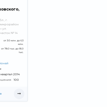
ковского,
., г.
микрорайон
 ул.
часток № 14
от 3.0 млн. до 6.3
млн.
от 78.0 тыс. до 95.0
тыс.
Гюнай
м
V квартал 2014
ршения:
100
в