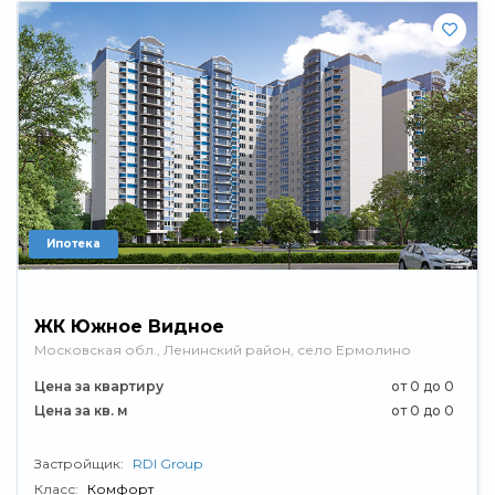
Ипотека
ЖК Южное Видное
Московская обл., Ленинский район, село Ермолино
Цена за квартиру
от 0 до 0
Цена за кв. м
от 0 до 0
Застройщик:
RDI Group
Класс:
Комфорт