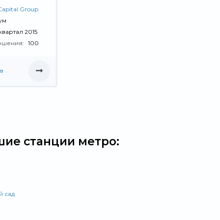
Capital Group
ум
 квартал 2015
ршения:
100
в
ие станции метро:
й сад