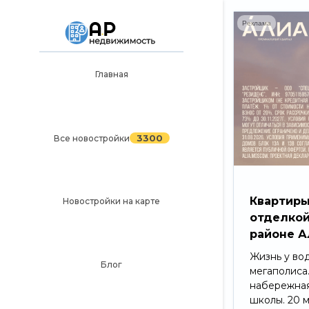
Реклама
Главная
Главная
3300
Все новостройки
3300
Все новостройки
Новостройки на карте
Блог
Черный список ЖК
Квартиры
Новостройки на карте
отделкой
Рекламодателям
районе А
Политика конфиденциальности
Жизнь у во
Блог
мегаполиса
Карта сайта
набережная
школы. 20 