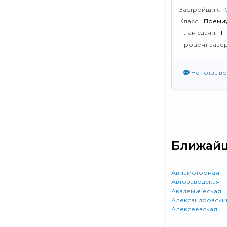
Застройщик:
Класс:
Преми
План сдачи:
II
Процент заве
Нет отзыво
Ближайш
Авиамоторная
Автозаводская
Академическая
Александровски
Алексеевская