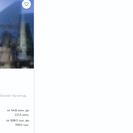
йский проезд,
от 54.8 млн. до
221.5 млн.
от 508.0 тыс. до
749.0 тыс.