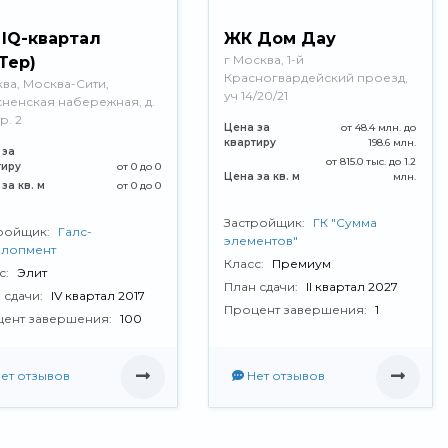
IQ-квартал
ЖК Дом Дау
г Москва, 1-й
Тер)
Красногвардейский проезд,
ва, Москва-Сити,
уч 14/20/21
ненская набережная, д.
тр. 2
Цена за
от 48.4 млн. до
квартиру
198.6 млн.
 за
от 815.0 тыс. до 1.2
тиру
от 0 до 0
Цена за кв. м
млн.
за кв. м
от 0 до 0
Застройщик:
ГК "Сумма
ройщик:
Галс-
элементов"
елопмент
Класс:
Премиум
с:
Элит
План сдачи:
II квартал 2027
 сдачи:
IV квартал 2017
Процент завершения:
1
ент завершения:
100
ет отзывов
Нет отзывов