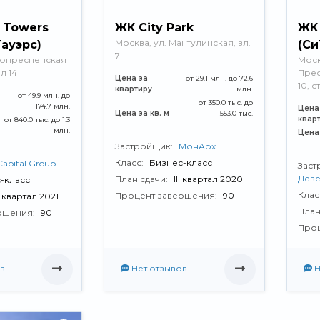
l Towers
ЖК City Park
ЖК 
Москва, ул. Мантулинская, вл.
Тауэрс)
(Си
7
нопресненская
Моск
л 14
Прес
Цена за
от 29.1 млн. до 72.6
10, с
квартиру
млн.
от 49.9 млн. до
от 350.0 тыс. до
174.7 млн.
Цена
Цена за кв. м
553.0 тыс.
квар
от 840.0 тыс. до 1.3
млн.
Цена 
Застройщик:
МонАрх
Класс:
Бизнес-класс
Capital Group
Заст
Дев
План сдачи:
III квартал 2020
-класс
Клас
Процент завершения:
90
V квартал 2021
План
ршения:
90
Проц
в
Нет отзывов
Н