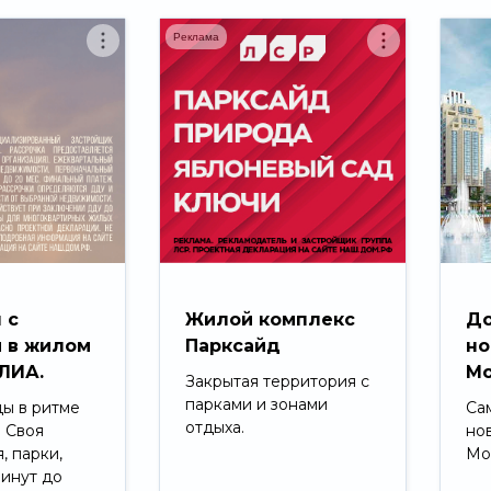
Реклама
 с
Жилой комплекс
До
 в жилом
Парксайд
но
ЛИА.
Мо
Закрытая территория с
парками и зонами
ды в ритме
Са
отдыха.
. Своя
но
, парки,
Мо
минут до