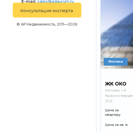
E-mail:
sales@adaurum.ru
Телефон:
+7 (499) 226-23-74
Консультация эксперта
© АР Недвижимость, 2011—2026
Ипотека
ЖК ОКО
Москва, 1-й
Красногварде
21с2
Цена за
квартиру
Цена за кв. м