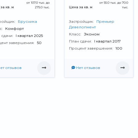
от 107.0 тыс. до
от 55.0 тыс. до 70.0
за кв. м
275.0 тыс.
Цена за кв. м
тыс.
ройщик:
Брусника
Застройщик:
Премьер
Девелопмент
с:
Комфорт
Класс:
Эконом
 сдачи:
I квартал 2025
План сдачи:
I квартал 2017
ент завершения:
50
Процент завершения:
100
ет отзывов
Нет отзывов