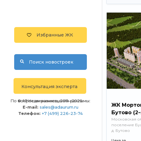
Избранные ЖК
Поиск новостроек
Консультация эксперта
По вопросам размещения рекламы:
© АР Недвижимость, 2011—2026
ЖК Морто
E-mail:
sales@adaurum.ru
Бутово (2
Телефон:
+7 (499) 226-23-74
Московская об
поселение Бу
д. Бутово
Цена за