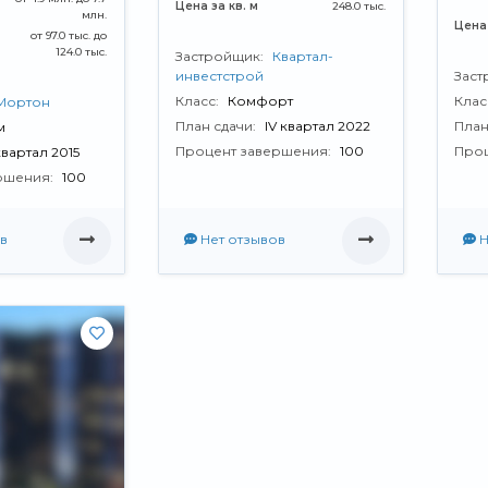
Цена за кв. м
248.0 тыс.
млн.
Цена 
от 97.0 тыс. до
124.0 тыс.
Застройщик:
Квартал-
инвестстрой
Заст
Класс:
Комфорт
Клас
Мортон
План сдачи:
IV квартал 2022
План
м
Процент завершения:
100
Проц
 квартал 2015
ршения:
100
в
Нет отзывов
Н