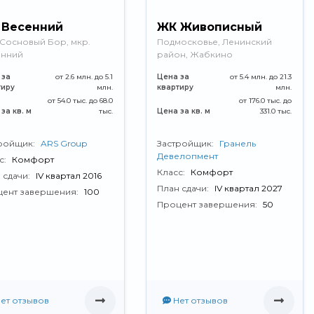
 Весенний
ЖК Живописный
 Сосновый Бор, мкр.
Подмосковье, Ленинский
енний
район, Жабкино
 за
от 2.6 млн. до 5.1
Цена за
от 5.4 млн. до 21.3
тиру
млн.
квартиру
млн.
от 54.0 тыс. до 68.0
от 176.0 тыс. до
за кв. м
тыс.
Цена за кв. м
331.0 тыс.
ройщик:
ARS Group
Застройщик:
Гранель
Девелопмент
с:
Комфорт
Класс:
Комфорт
 сдачи:
IV квартал 2016
План сдачи:
IV квартал 2027
ент завершения:
100
Процент завершения:
50
ет отзывов
Нет отзывов