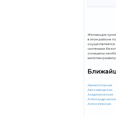
Желающие купить
в этом районе п
осуществляется
системами безоп
оснащены необх
жителям развиту
Ближайш
Авиамоторная
Автозаводская
Академическая
Александровски
Алексеевская