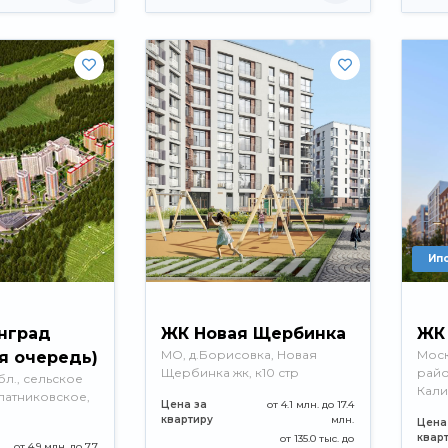
Ип
нград
ЖК Новая Щербинка
ЖК
МО, д.Борисовка, ​Новая
Моск
-я очередь)
Щербинка жк, к10 стр
райо
л., сельское
Кали
латниковское,
Цена за
от 4.1 млн. до 17.4
квартиру
млн.
Цена
квар
от 135.0 тыс. до
от 4.9 млн. до 7.7