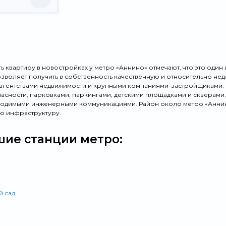
 квартиру в новостройках у метро «Аннино» отмечают, что это один
озволяет получить в собственность качественную и относительно не
 агентствами недвижимости и крупными компаниями-застройщиками
асности, парковками, паркингами, детскими площадками и скверами. 
одимыми инженерными коммуникациями. Район около метро «Аннино
ю инфраструктуру.
ие станции метро:
й сад