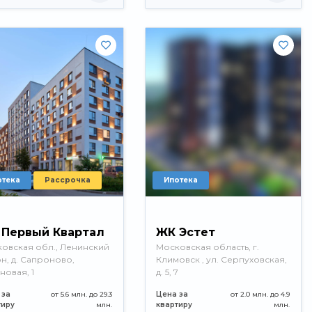
отека
Рассрочка
Ипотека
 Первый Квартал
ЖК Эстет
овская обл., Ленинский
Московская область, г.
н, д. Сапроново,
Климовск , ул. Серпуховская,
новая, 1
д. 5, 7
 за
от 5.6 млн. до 29.3
Цена за
от 2.0 млн. до 4.9
тиру
млн.
квартиру
млн.