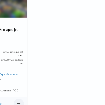
парк (г.
)
.
я
от 5.3 млн. до 8.8
млн.
от 56.0 тыс. до 82.0
тыс.
Стройсервис
м
ршения:
100
в