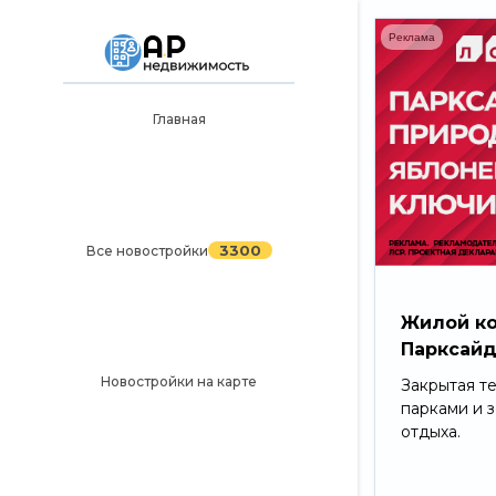
Реклама
Главная
Главная
3300
Все новостройки
Новостройки на карте
3300
Все новостройки
Блог
Черный список ЖК
Жилой к
Парксай
Рекламодателям
Новостройки на карте
Закрытая т
Политика конфиденциальности
парками и 
отдыха.
Карта сайта