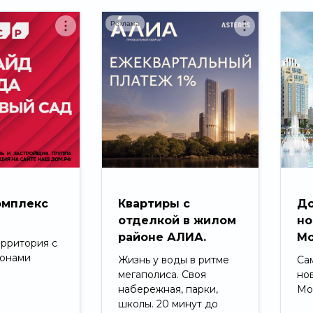
Реклама
омплекс
Квартиры с
До
д
отделкой в жилом
но
районе АЛИА.
Мо
ерритория с
зонами
Жизнь у воды в ритме
Са
мегаполиса. Своя
но
набережная, парки,
Мо
школы. 20 минут до