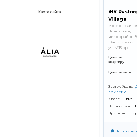
ЖК Rastor
Карта сайта
Village
Московская об
Ленинский, г. 
микрорайон В
(Расторгуево),
уч. №15юр
Цена за
квартиру
Цена за кв. м
Застройщик:
поместье
Класс:
Элит
План сдачи:
II
Процент заве
Нет отзыво