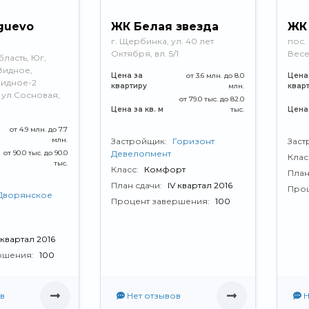
guevo
ЖК Белая звезда
ЖК
г. Щербинка, ул. 40 лет
пос.
Октября, вл. 5/1
Вес
ласть, Юг,
Видное,
Цена за
от 3.6 млн. до 8.0
Цена
идное-2
квартиру
млн.
квар
 ул.Сосновая,
от 79.0 тыс. до 82.0
Цена за кв. м
тыс.
Цена 
от 4.9 млн. до 7.7
млн.
Застройщик:
Горизонт
Заст
от 90.0 тыс. до 90.0
Девелопмент
Клас
тыс.
Класс:
Комфорт
План
План сдачи:
IV квартал 2016
Проц
Дворянское
Процент завершения:
100
I квартал 2016
ршения:
100
в
Нет отзывов
Н