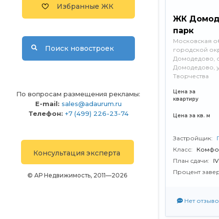
Избранные ЖК
ЖК Домод
парк
Московская об
Поиск новостроек
городской ок
Домодедово, 
Домодедово, 
Творчества
Цена за
По вопросам размещения рекламы:
квартиру
E-mail:
sales@adaurum.ru
Телефон:
+7 (499) 226-23-74
Цена за кв. м
Застройщик:
Класс:
Комфо
Консультация эксперта
План сдачи:
I
Процент заве
© АР Недвижимость, 2011—2026
Нет отзыво