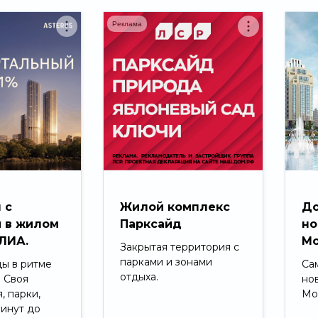
Реклама
 с
Жилой комплекс
До
 в жилом
Парксайд
но
ЛИА.
Мо
Закрытая территория с
парками и зонами
ды в ритме
Са
отдыха.
. Своя
но
, парки,
Мо
минут до