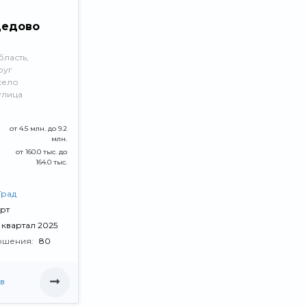
едово
ласть,
руг
село
улица
от 4.5 млн. до 9.2
млн.
от 160.0 тыс. до
164.0 тыс.
Град
рт
V квартал 2025
ршения:
80
в