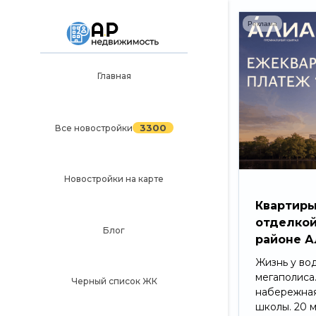
Реклама
Главная
Главная
3300
Все новостройки
3300
Все новостройки
Новостройки на карте
Блог
Новостройки на карте
Черный список ЖК
Квартиры
отделкой
Рекламодателям
Блог
районе А
Политика конфиденциальности
Жизнь у во
мегаполиса
Карта сайта
Черный список ЖК
набережная
школы. 20 