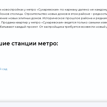
 в новостройках у метро «Сухаревская» по карману далеко не каждом
йонов столицы. Строительство новых домов в этом районе – редкост
дение новых элитных домов. Историческое прошлое района и редка
. Продажа квартир у метро «Сухаревская» ведется только самыми и
батывают каждый проект. От застройщика требуется возвести новый
ие станции метро:
й сад