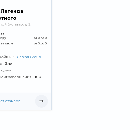
 Легенда
етного
ной бульвар, д. 2
 за
тиру
от 0 до 0
за кв. м
от 0 до 0
ройщик:
Capital Group
с:
Элит
 сдачи:
ент завершения:
100
ет отзывов