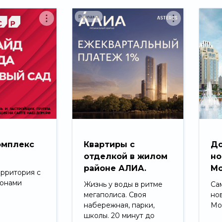
Реклама
омплекс
Квартиры с
До
д
отделкой в жилом
но
районе АЛИА.
Мо
ерритория с
зонами
Жизнь у воды в ритме
Са
мегаполиса. Своя
но
набережная, парки,
Мо
школы. 20 минут до