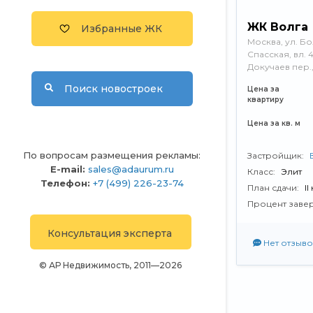
ЖК Волга
Избранные ЖК
Москва, ул. Б
Спасская, вл. 4 
Докучаев пер., 
Поиск новостроек
Цена за
квартиру
Цена за кв. м
По вопросам размещения рекламы:
Застройщик:
E-mail:
sales@adaurum.ru
Класс:
Элит
Телефон:
+7 (499) 226-23-74
План сдачи:
II
Процент заве
Консультация эксперта
Нет отзыво
© АР Недвижимость, 2011—2026