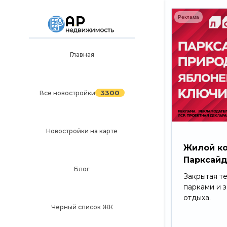
Реклама
Главная
Главная
3300
Все новостройки
3300
Все новостройки
Новостройки на карте
Блог
Новостройки на карте
Черный список ЖК
Жилой к
Парксай
Рекламодателям
Блог
Закрытая т
Политика конфиденциальности
парками и 
отдыха.
Карта сайта
Черный список ЖК