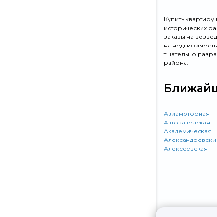
Купить квартиру
исторических ра
заказы на возве
на недвижимость
тщательно разра
района.
Ближайш
Авиамоторная
Автозаводская
Академическая
Александровски
Алексеевская