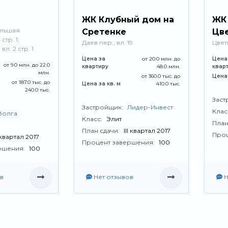
ЖК Клубный дом на
ЖК
ольшая
Сретенке
Цв
стр. 1,
Даев пер., вл. 19
Цвет
вл. 2 стр. 1
Цена за
от 20.0 млн. до
Цена
от 9.0 млн. до 22.0
квартиру
48.0 млн.
квар
млн.
от 360.0 тыс. до
Цена 
от 187.0 тыс. до
Цена за кв. м
410.0 тыс.
240.0 тыс.
Заст
Застройщик:
Лидер-Инвест
Клас
Волга
Класс:
Элит
План
План сдачи:
III квартал 2017
Проц
 квартал 2017
Процент завершения:
100
ршения:
100
в
Нет отзывов
Н