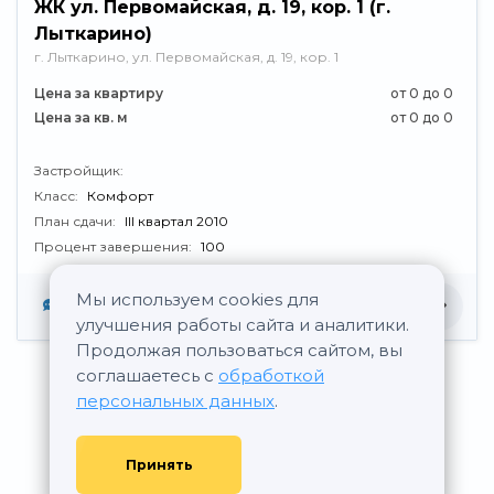
ЖК ул. Первомайская, д. 19, кор. 1 (г.
Лыткарино)
г. Лыткарино, ул. Первомайская, д. 19, кор. 1
Цена за квартиру
от 0 до 0
Цена за кв. м
от 0 до 0
Застройщик:
Класс:
Комфорт
План сдачи:
III квартал 2010
Процент завершения:
100
Мы используем cookies для
Нет отзывов
улучшения работы сайта и аналитики.
Продолжая пользоваться сайтом, вы
соглашаетесь с
обработкой
персональных данных
.
Принять