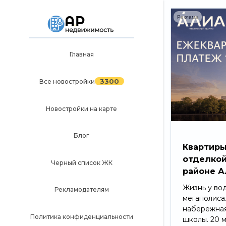
Реклама
Главная
Главная
3300
Все новостройки
3300
Все новостройки
Новостройки на карте
Новостройки на карте
Блог
Блог
Черный список ЖК
Квартиры
отделкой
Рекламодателям
Черный список ЖК
районе А
Политика конфиденциальности
Жизнь у во
Рекламодателям
мегаполиса
Карта сайта
набережная
Политика конфиденциальности
школы. 20 