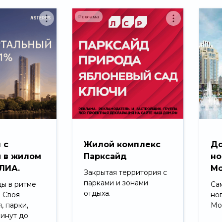
Реклама
 с
Жилой комплекс
До
 в жилом
Парксайд
но
ЛИА.
Мо
Закрытая территория с
парками и зонами
ды в ритме
Са
отдыха.
. Своя
но
, парки,
Мо
минут до