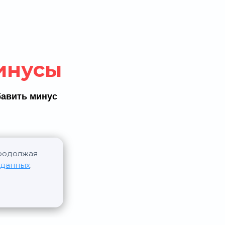
инусы
авить минус
Продолжая
 данных
.