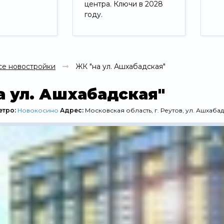
центра. Ключи в 2028
году.
Свернуть
се новостройки
ЖК "на ул. Ашхабадская"
а ул. Ашхабадская"
етро:
Новокосино
Адрес:
Московская область, г. Реутов, ул. Ашхаба