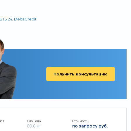
ВТБ 24
,
DeltaCredit
Получить консультацию
нат
Площадь
Стоимость
2
60.6 м
по запросу руб.