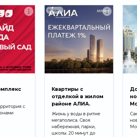
Реклама
омплекс
Квартиры с
До
д
отделкой в жилом
но
районе АЛИА.
Мо
ерритория с
зонами
Жизнь у воды в ритме
Са
мегаполиса. Своя
но
набережная, парки,
Мо
школы. 20 минут до