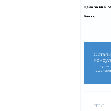
Цена за кв.м о
Банки
Остали
консул
Если у вас
наш экспер
Корпус —