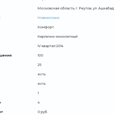
Московская область, г. Реутов, ул. Ашхаба
о
Новокосино
Комфорт
Кирпично-монолитный
IV квартал 2014
ршения
100
25
есть
есть
1
р
4
от
0 руб.