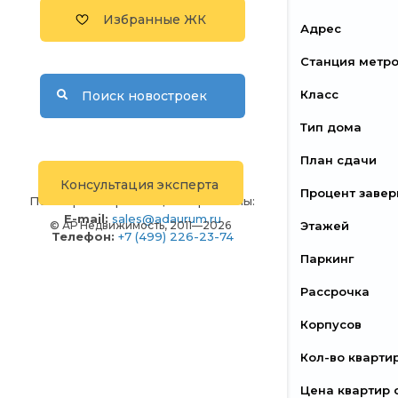
Избранные ЖК
Адрес
Станция метр
Класс
Поиск новостроек
Тип дома
План сдачи
Консультация эксперта
Процент заве
По вопросам размещения рекламы:
E-mail:
sales@adaurum.ru
© АР Недвижимость, 2011—2026
Этажей
Телефон:
+7 (499) 226-23-74
Паркинг
Рассрочка
Корпусов
Кол-во кварти
Цена квартир 