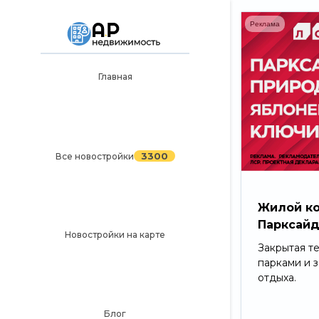
Реклама
Главная
Главная
3300
Все новостройки
Новостройки на карте
3300
Все новостройки
Блог
Черный список ЖК
Жилой к
Парксай
Рекламодателям
Новостройки на карте
Закрытая т
Политика конфиденциальности
парками и 
отдыха.
Карта сайта
Блог