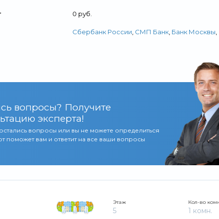
т
0 руб.
Сбербанк России
,
СМП Банк
,
Банк Москвы
,
сь вопросы? Получите
ьтацию эксперта!
 остались вопросы или вы не можете определиться
т поможет вам и ответит на все ваши вопросы
Этаж
Кол-во ком
5
1 комн.