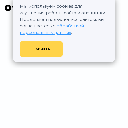
Отзывы Янтарь
Мы используем cookies для
улучшения работы сайта и аналитики.
Продолжая пользоваться сайтом, вы
соглашаетесь с
обработкой
персональных данных
.
Принять
© АР Недвижимость, 2011—2026 - При любом использовании
материалов сайта ссылка на aurumrealty.ru обязательна