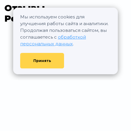
Отзывы
Рождественский
Мы используем cookies для
улучшения работы сайта и аналитики.
Продолжая пользоваться сайтом, вы
соглашаетесь с
обработкой
персональных данных
.
Принять
© АР Недвижимость, 2011—2026 - При любом использовании
материалов сайта ссылка на aurumrealty.ru обязательна