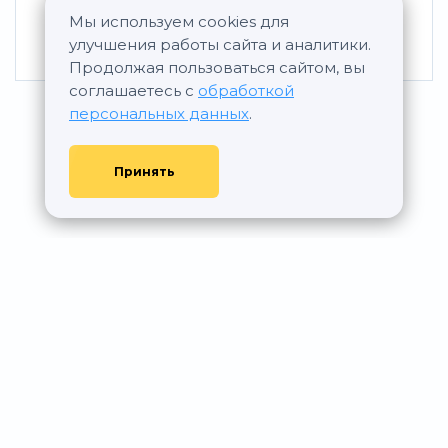
Мы используем cookies для
2
улучшения работы сайта и аналитики.
2
2 комн.
50.25 м
по запросу
Продолжая пользоваться сайтом, вы
соглашаетесь с
обработкой
персональных данных
.
Принять
© АР Недвижимость, 2011—2026 - При любом использовании
материалов сайта ссылка на aurumrealty.ru обязательна