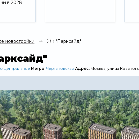
ючи в 2028
Свернуть
се новостройки
ЖК "Парксайд"
арксайд"
о Центральное
Метро:
Чертановская
Адрес:
Москва, улица Красног