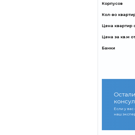
Корпусов
Кол-во кварти
Цена квартир 
Цена за кв.м о
Банки
Остали
консул
Если у вас
наш экспер