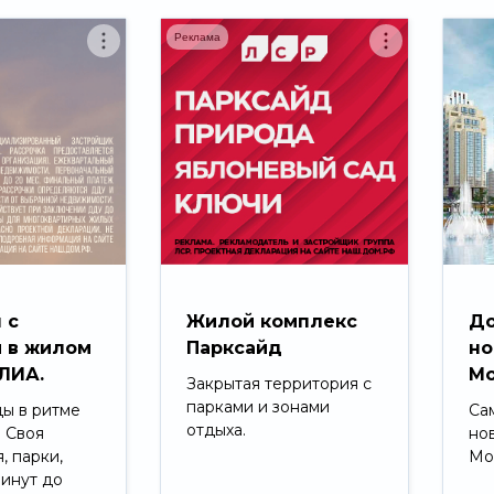
Реклама
 с
Жилой комплекс
До
 в жилом
Парксайд
но
ЛИА.
Мо
Закрытая территория с
парками и зонами
ды в ритме
Са
отдыха.
. Своя
но
, парки,
Мо
минут до