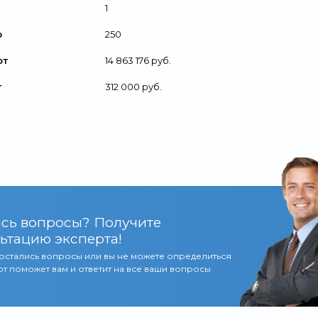
1
р
250
от
14 863 176 руб.
т
312 000 руб.
сь вопросы? Получите
ьтацию эксперта!
 остались вопросы или вы не можете определиться
т поможет вам и ответит на все ваши вопросы