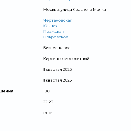
Москва, улица Красного Маяка
о
Чертановская
Южная
Пражская
Покровское
Бизнес-класс
Кирпично-монолитный
II квартал 2025
II квартал 2025
ршения
100
22-23
есть