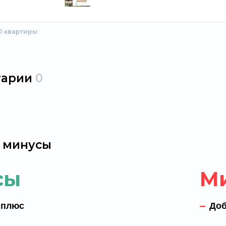
50 квартиры
тарии
0
 минусы
сы
М
 плюс
Доб