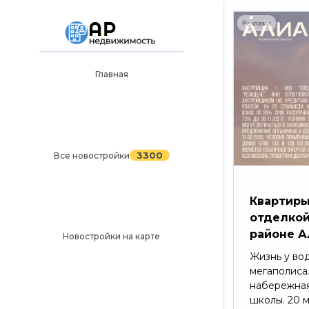
Реклама
Главная
Главная
3300
Все новостройки
Новостройки на карте
3300
Все новостройки
Блог
Черный список ЖК
Квартиры
отделкой
Рекламодателям
районе А
Новостройки на карте
Политика конфиденциальности
Жизнь у во
мегаполиса
Карта сайта
набережная
школы. 20 