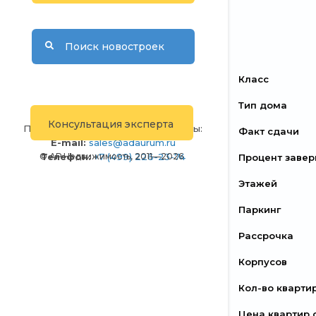
Поиск новостроек
Класс
Тип дома
Консультация эксперта
По вопросам размещения рекламы:
Факт сдачи
E-mail:
sales@adaurum.ru
Телефон:
+7 (499) 226-23-74
© АР Недвижимость, 2011—2026
Процент заве
Этажей
Паркинг
Рассрочка
Корпусов
Кол-во кварти
Цена квартир 