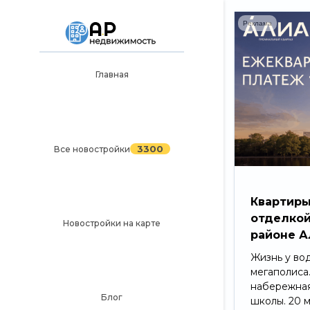
Реклама
Главная
Главная
3300
Все новостройки
Новостройки на карте
3300
Все новостройки
Блог
Черный список ЖК
Квартиры
отделкой
Рекламодателям
Новостройки на карте
районе А
Политика конфиденциальности
Жизнь у во
мегаполиса
Карта сайта
набережная
Блог
школы. 20 