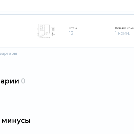
Этаж
Кол-во ком
13
1 комн.
квартиры
тарии
0
 минусы