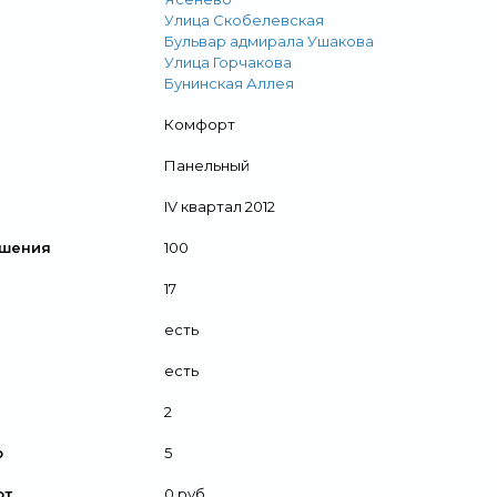
Улица Скобелевская
Бульвар адмирала Ушакова
Улица Горчакова
Бунинская Аллея
Комфорт
Панельный
IV квартал 2012
ршения
100
17
есть
есть
2
р
5
от
0 руб.