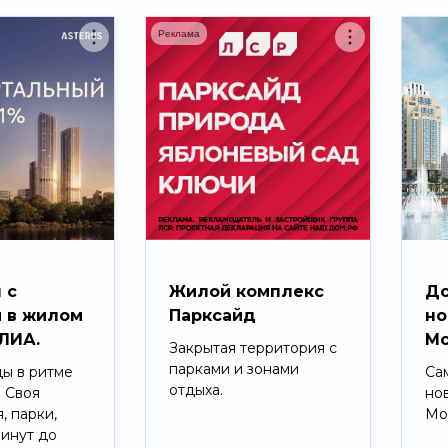
Реклама
 с
Жилой комплекс
До
 в жилом
Парксайд
но
ЛИА.
Мо
Закрытая территория с
парками и зонами
ды в ритме
Са
отдыха.
. Своя
но
, парки,
Мо
минут до