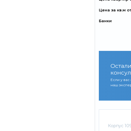
Цена за кв.м о
Банки
Остали
консул
Если у вас
наш экспер
Корпус 10