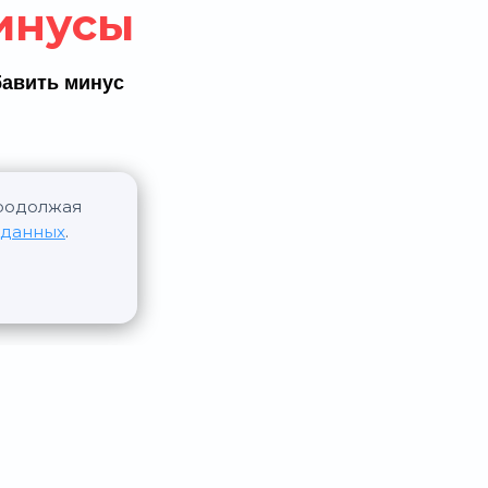
инусы
авить минус
Продолжая
 данных
.