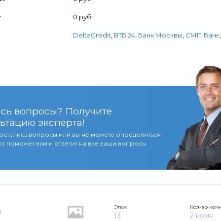
т
0 руб.
DeltaCredit
,
ВТБ 24
,
Банк Москвы
,
СМП Банк
сь вопросы? Получите
ьтацию эксперта!
 остались вопросы или вы не можете определиться
т поможет вам и ответит на все ваши вопросы
Этаж
Кол-во ком
9
13
2 комн.