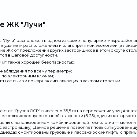
е ЖК "Лучи"
 "Лучи" расположен в одном из самых популярных микрорайоно
ь удачным расположением и благоприятной экологией (в локаци
ие ЖК от предложений других застройщиков в этом округе стол
тся в шаговой доступности.
чи" также хорошей безопасностью:
наблюдения по всему периметру;
о по электронным ключам;
ты от дыма и пожарная сигнализация в каждом строении.
и
ект от "Группа ЛСР" выделено 35,5 га на пересечении улиц Ави
ескольких корпусов разной этажности (6-25), один из которых от
дены с использованием комбинированной технологии — моноли
с застройщику). Данное решение позволяет повысить уровень ш
одъездах смонтированы грузовые и пассажирские лифты с прямы