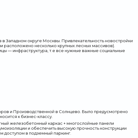
в в Западном округе Москвы. Привлекательность новостройки
и расположено несколько крупных лесных массивов).
ицы — инфраструктура, т.е все нужные важные социальные
аторов и Производственной в Солнцево. Было предусмотрено
носится к бизнес-классу.
тный железобетонный каркас + многослойные панели
умоизоляции и обеспечить высокую прочность конструкции
м доступом в подземный паркинг.