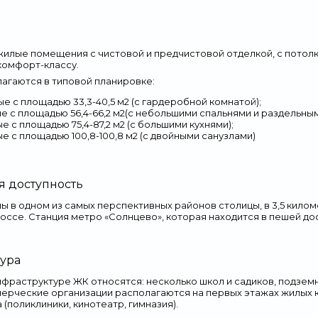
д
илые помещения с чистовой и предчистовой отделкой, с потолка
комфорт-классу.
агаются в типовой планировке:
е с площадью 33,3-40,5 м
2
(с гардеробной комнатой);
е с площадью 56,4-66,2 м
2
(с небольшими спальнями и раздельным
е с площадью 75,4-87,2 м
2
(с большими кухнями);
е с площадью 100,8-100,8 м
2
(с двойными санузлами)
я доступность
ны в одном из самых перспективных районов столицы, в 3,5 кил
оссе. Станция метро «Солнцево», которая находится в пешей до
ура
нфраструктуре ЖК относятся: несколько школ и садиков, подземн
ерческие организации располагаются на первых этажах жилых к
(поликлиники, кинотеатр, гимназия).