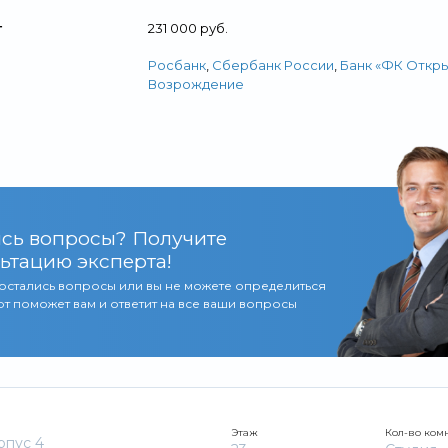
т
231 000 руб.
Росбанк
,
Сбербанк России
,
Банк «ФК Откр
Возрождение
сь вопросы? Получите
ьтацию эксперта!
 остались вопросы или вы не можете определиться
т поможет вам и ответит на все ваши вопросы
Этаж
Кол-во ком
рпус 4