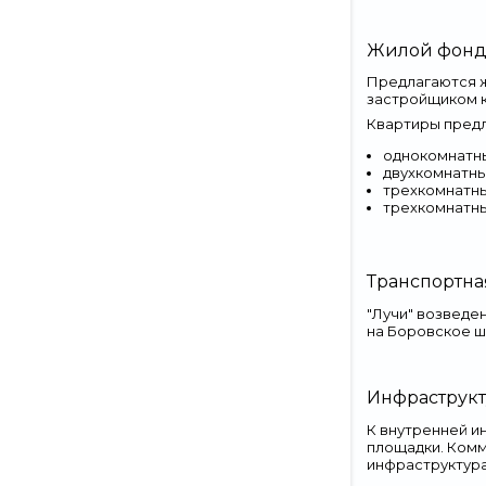
Жилой фон
Предлагаются ж
застройщиком 
Квартиры предл
однокомнатны
двухкомнатны
трехкомнатны
трехкомнатны
Транспортна
"Лучи" возведе
на Боровское ш
Инфраструкт
К внутренней и
площадки. Комм
инфраструктура 