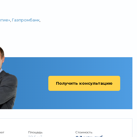
ытие»
,
Газпромбанк
,
Получить консультацию
нат
Площадь
Стоимость
2