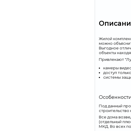
Описани
Жилой комплекс
можно объяснит
Выгодное отлич
объекты находя
Привлекают "Лу
камеры видео
доступ тольк
системы защи
Особенност
Под данный про
строительство н
Все дома возве
(отдельный плю
МКД. Во всех п