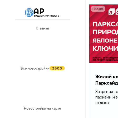
Реклама
Главная
Главная
3300
Все новостройки
Новостройки на карте
Блог
3300
Все новостройки
Черный список ЖК
Жилой к
Парксай
Рекламодателям
Закрытая т
Политика конфиденциальности
парками и 
отдыха.
Карта сайта
Новостройки на карте