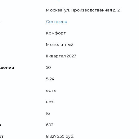
Москва, ул. Производственная д.12
о
Солнцево
Комфорт
Монолитный
II квартал 2027
ршения
50
5-24
есть
нет
16
р
602
от
8 327 250 руб.