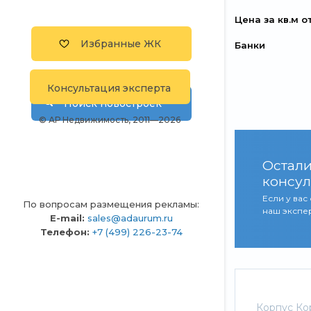
Цена за кв.м о
Избранные ЖК
Банки
Консультация эксперта
Поиск новостроек
© АР Недвижимость, 2011—2026
Остали
консул
Если у вас
По вопросам размещения рекламы:
наш экспер
E-mail:
sales@adaurum.ru
Телефон:
+7 (499) 226-23-74
Корпус Ко