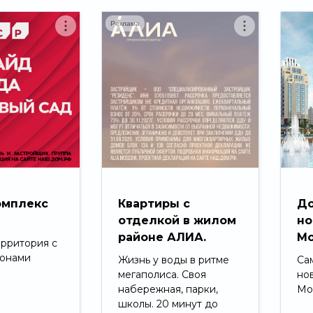
Реклама
омплекс
Квартиры с
До
д
отделкой в жилом
но
районе АЛИА.
Мо
ерритория с
зонами
Жизнь у воды в ритме
Са
мегаполиса. Своя
но
набережная, парки,
Мо
школы. 20 минут до