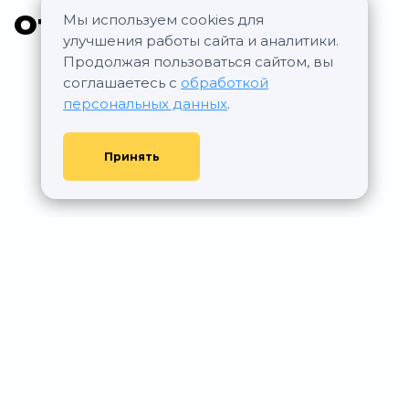
Отзывы КИТ
Мы используем cookies для
улучшения работы сайта и аналитики.
Продолжая пользоваться сайтом, вы
соглашаетесь с
обработкой
персональных данных
.
Принять
© АР Недвижимость, 2011—2026 - При любом использовании
материалов сайта ссылка на aurumrealty.ru обязательна