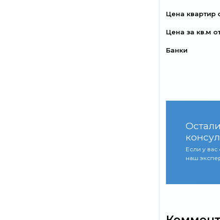
Цена квартир 
Цена за кв.м о
Банки
Остали
консул
Если у вас
наш экспер