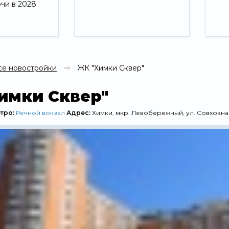
ючи в 2028
Свернуть
се новостройки
ЖК "Химки Сквер"
имки Сквер"
тро:
Речной вокзал
Адрес:
Химки, мкр. Левобережный, ул. Совхозная,