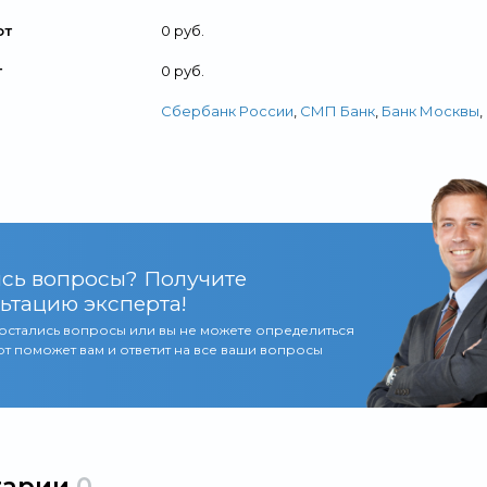
от
0 руб.
т
0 руб.
Сбербанк России
,
СМП Банк
,
Банк Москвы
,
сь вопросы? Получите
ьтацию эксперта!
 остались вопросы или вы не можете определиться
т поможет вам и ответит на все ваши вопросы