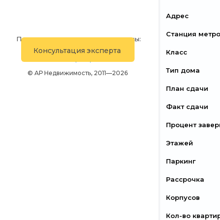
Адрес
Станция метр
По вопросам размещения рекламы:
E-mail:
sales@adaurum.ru
Консультация эксперта
Класс
Телефон:
+7 (499) 226-23-74
Тип дома
© АР Недвижимость, 2011—2026
План сдачи
Факт сдачи
Процент заве
Этажей
Паркинг
Рассрочка
Корпусов
Кол-во кварти