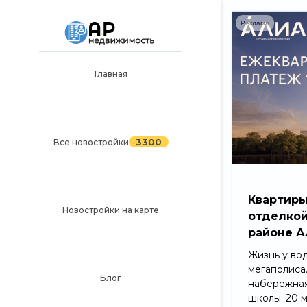
Реклама
Главная
Главная
3300
Все новостройки
Новостройки на карте
3300
Все новостройки
Блог
Черный список ЖК
Квартиры
Новостройки на карте
отделкой
Рекламодателям
районе А
Политика конфиденциальности
Жизнь у во
мегаполиса
Карта сайта
Блог
набережная
школы. 20 