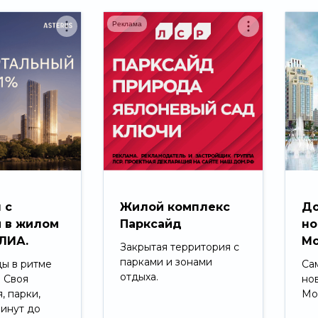
Реклама
 с
Жилой комплекс
До
 в жилом
Парксайд
но
ЛИА.
Мо
Закрытая территория с
парками и зонами
ды в ритме
Са
отдыха.
. Своя
но
, парки,
Мо
минут до