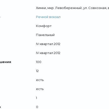
Химки, мкр. Левобережный, ул. Совхозная, вб
о
Речной вокзал
Комфорт
Панельный
IV квартал 2012
IV квартал 2012
ршения
100
12
есть
есть
1
р
0