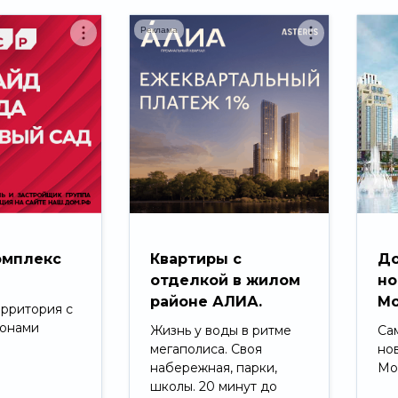
Реклама
омплекс
Квартиры с
До
д
отделкой в жилом
но
районе АЛИА.
Мо
ерритория с
зонами
Жизнь у воды в ритме
Са
мегаполиса. Своя
но
набережная, парки,
Мо
школы. 20 минут до