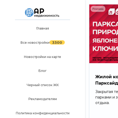
Реклама
Главная
Главная
3300
Все новостройки
3300
Все новостройки
Новостройки на карте
Новостройки на карте
Блог
Блог
Черный список ЖК
Жилой к
Парксай
Рекламодателям
Черный список ЖК
Закрытая т
Политика конфиденциальности
парками и 
Рекламодателям
отдыха.
Карта сайта
Политика конфиденциальности