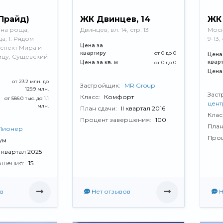
(Прайд)
ЖК Двинцев, 14
ЖК
ина роща,
Двинцев, вл. 14, стр. 13
Москв
а, 1. Рядом
9-13, 
Цена за
спект Мира и
квартиру
от 0 до 0
Цена
ицу, Сущевский
квар
Цена за кв. м
от 0 до 0
Цена 
от 23.2 млн. до
Застройщик:
MR Group
129.9 млн.
Заст
Класс:
Комфорт
от 586.0 тыс. до 1.1
цент
млн.
План сдачи:
II квартал 2016
Клас
Процент завершения:
100
План
Пионер
Проц
ум
V квартал 2025
ршения:
15
в
Нет отзывов
Н