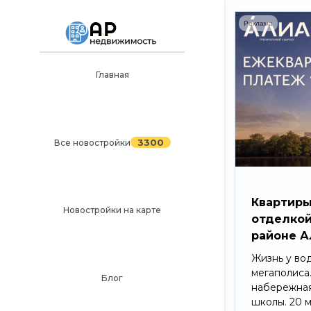
Реклама
Главная
Главная
3300
Все новостройки
Новостройки на карте
3300
Все новостройки
Блог
Черный список ЖК
Квартиры
Новостройки на карте
отделкой
Рекламодателям
районе А
Политика конфиденциальности
Жизнь у во
мегаполиса
Карта сайта
Блог
набережная
школы. 20 