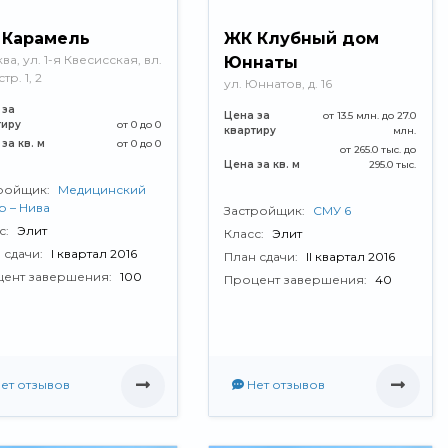
 Карамель
ЖК Клубный дом
а, ул. 1-я Квесисская, вл.
Юннаты
стр. 1, 2
ул. Юннатов, д. 16
 за
Цена за
от 13.5 млн. до 27.0
тиру
от 0 до 0
квартиру
млн.
за кв. м
от 0 до 0
от 265.0 тыс. до
Цена за кв. м
295.0 тыс.
ройщик:
Медицинский
р – Нива
Застройщик:
СМУ 6
с:
Элит
Класс:
Элит
 сдачи:
I квартал 2016
План сдачи:
II квартал 2016
ент завершения:
100
Процент завершения:
40
ет отзывов
Нет отзывов