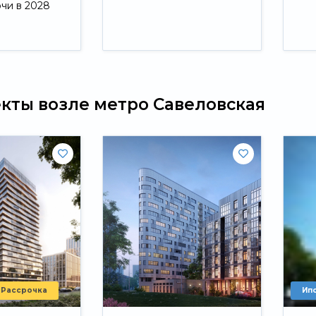
ючи в 2028
Свернуть
екты возле метро Савеловская
Рассрочка
Ип