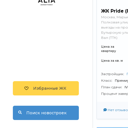
ЖК Pride 
Москва, Марь
Полковая улиц
выезды на про
Бутырскую ул
Вал (ТТК)
Цена за
квартиру
Цена за кв. м
Застройщик:
Класс:
Преми
План сдачи:
I
Избранные ЖК
Процент заве
Нет отзыво
Поиск новостроек