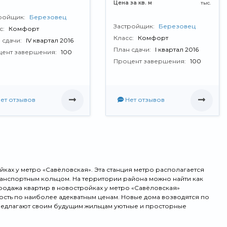
Цена за кв. м
тыс.
ройщик:
Березовец
Застройщик:
Березовец
с:
Комфорт
Класс:
Комфорт
 сдачи:
IV квартал 2016
План сдачи:
I квартал 2016
ент завершения:
100
Процент завершения:
100
ет отзывов
Нет отзывов
ках у метро «Савёловская». Эта станция метро располагается
транспортным кольцом. На территории района можно найти как
продажа квартир в новостройках у метро «Савёловская»
ть по наиболее адекватным ценам. Новые дома возводятся по
редлагают своим будущим жильцам уютные и просторные