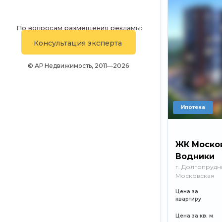
По вопросам размещения рекламы:
E-mail:
sales@adaurum.ru
Консультация эксперта
Телефон:
+7 (499) 226-23-74
© АР Недвижимость, 2011—2026
Ипотека
ЖК Моско
Водники
г. Долгопрудны
Московская
Цена за
квартиру
Цена за кв. м