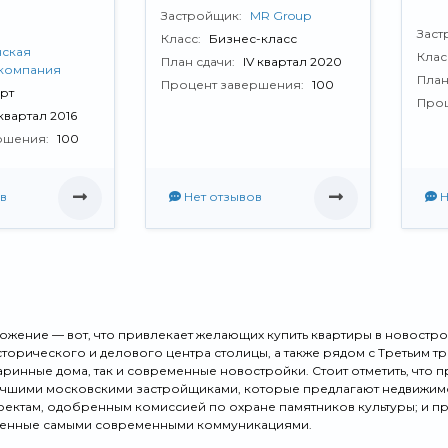
Застройщик:
MR Group
Заст
Класс:
Бизнес-класс
ская
Клас
План сдачи:
IV квартал 2020
 компания
План
Процент завершения:
100
рт
Проц
 квартал 2016
ршения:
100
в
Нет отзывов
Н
жение — вот, что привлекает желающих купить квартиры в новострой
сторического и делового центра столицы, а также рядом с Третьим 
аринные дома, так и современные новостройки. Стоит отметить, что 
чшими московскими застройщиками, которые предлагают недвижимос
ектам, одобренным комиссией по охране памятников культуры; и п
щенные самыми современными коммуникациями.