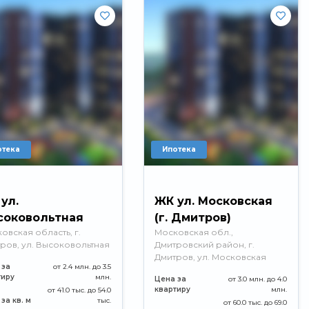
отека
Ипотека
ул.
ЖК ул. Московская
соковольтная
(г. Дмитров)
овская область, г.
Московская обл.,
ров, ул. Высоковольтная
Дмитровский район, г.
Дмитров, ул. Московская
 за
от 2.4 млн. до 3.5
тиру
млн.
Цена за
от 3.0 млн. до 4.0
квартиру
млн.
от 41.0 тыс. до 54.0
за кв. м
тыс.
от 60.0 тыс. до 69.0