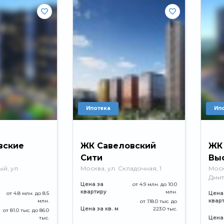
Ипотека
Ип
вские
ЖК Савеловский
ЖК 
Сити
Вы
й, ул.
Москва, ул. Складочная, 1
Моск
Дмит
Цена за
от 4.9 млн. до 10.0
квартиру
млн.
от 4.8 млн. до 8.5
Цена
млн.
квар
от 118.0 тыс. до
Цена за кв. м
223.0 тыс.
от 81.0 тыс. до 86.0
тыс.
Цена 