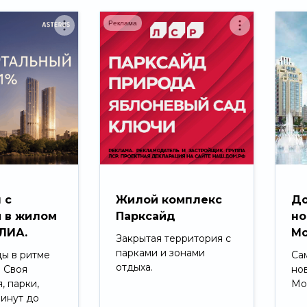
Реклама
 с
Жилой комплекс
До
 в жилом
Парксайд
но
ЛИА.
Мо
Закрытая территория с
парками и зонами
ды в ритме
Са
отдыха.
. Своя
но
, парки,
Мо
минут до