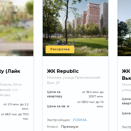
Рассрочка
ty (Лайк
ЖК Republic
ЖК 
Москва, улица Пресненский
Вью
Вал, 27
ласть, Юго-
Моск
ский, с.п.
улица
Цена за
от 18.4 млн. до
айково
квартиру
209.7 млн.
Цена
от 535.0 тыс. до 1.6
квар
от 2.0 млн. до 2.2
Цена за кв. м
млн.
млн.
Цена 
от 68.0 тыс. до 70.0
тыс.
Застройщик:
FORMA
Класс:
Премиум
Заст