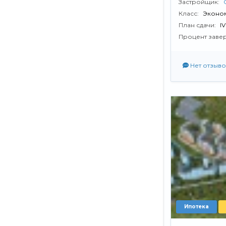
Застройщик:
Класс:
Эконо
План сдачи:
I
Процент заве
Нет отзыво
Ипотека