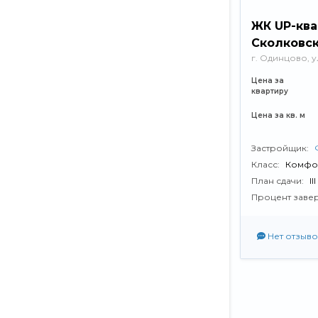
ЖК UP-кв
Сколковс
г. Одинцово, у
Цена за
квартиру
Цена за кв. м
Застройщик:
Класс:
Комфо
План сдачи:
II
Процент заве
Нет отзыво