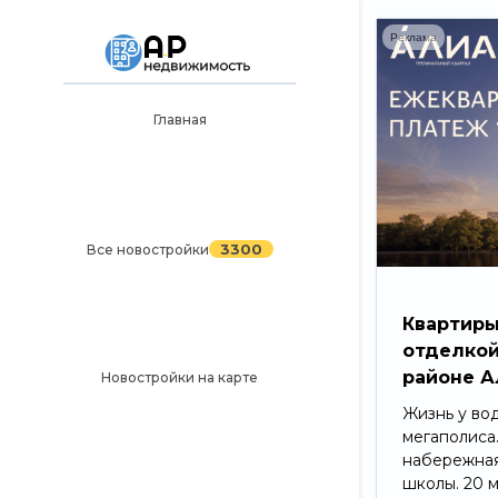
Реклама
Главная
Главная
3300
Все новостройки
Новостройки на карте
3300
Все новостройки
Блог
Черный список ЖК
Квартиры
отделкой
Рекламодателям
районе А
Новостройки на карте
Политика конфиденциальности
Жизнь у во
мегаполиса
Карта сайта
набережная
школы. 20 