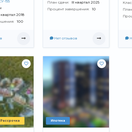
СУ-155
План сдачи:
III квартал 2025
Клас
м
Процент завершения:
10
План
V квартал 2018
Проц
ршения:
100
в
Нет отзывов
Н
Рассрочка
Ипотека