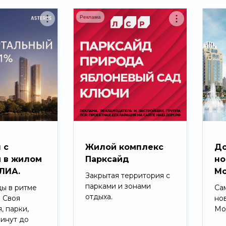
Реклама
 с
Жилой комплекс
До
 в жилом
Парксайд
но
ЛИА.
Мо
Закрытая территория с
парками и зонами
ды в ритме
Са
отдыха.
. Своя
но
, парки,
Мо
минут до