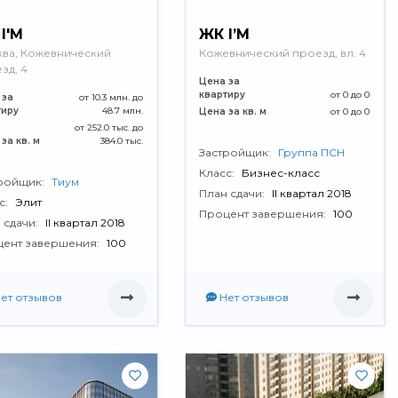
I'M
ЖК I’M
ва, Кожевнический
Кожевнический проезд, вл. 4
зд, 4
Цена за
квартиру
от 0 до 0
 за
от 10.3 млн. до
тиру
48.7 млн.
Цена за кв. м
от 0 до 0
от 252.0 тыс. до
за кв. м
384.0 тыс.
Застройщик:
Группа ПСН
Класс:
Бизнес-класс
ройщик:
Тиум
План сдачи:
II квартал 2018
с:
Элит
Процент завершения:
100
 сдачи:
II квартал 2018
ент завершения:
100
ет отзывов
Нет отзывов