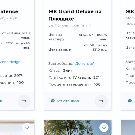
sidence
ЖК Grand Deluxe на
ЖК 
, 3-я ул.
Моск
Плющихе
прое
ул. Погодинская, вл. 4
от 24.0 млн. до 1.0
Цена
Цена за
от 67.5 млн. до 67.5
млрд.
квар
квартиру
млн.
от 322.0 тыс. до 4.6
от 551.0 тыс. до
млн.
Цена 
Цена за кв. м
551.0 тыс.
Stone Hedge
Заст
Застройщик:
Донстрой
Клас
Класс:
Элит
 квартал 2017
План
План сдачи:
IV квартал 2014
ршения:
100
Проц
Процент завершения:
100
в
Нет отзывов
Н