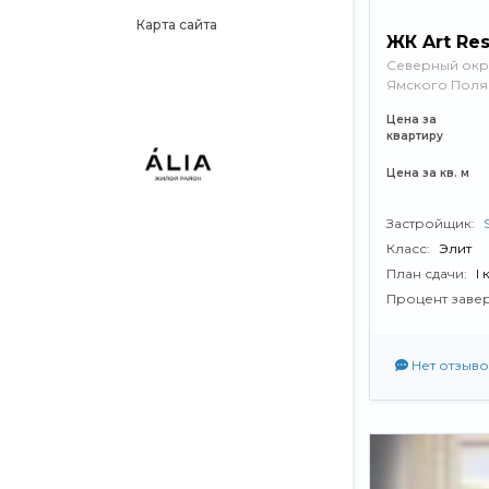
Карта сайта
ЖК Art Re
Северный округ
Ямского Поля
Цена за
квартиру
Цена за кв. м
Застройщик:
Класс:
Элит
План сдачи:
I
Процент заве
Нет отзыво