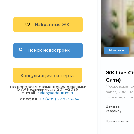
Избранные ЖК
Поиск новостроек
Ипотека
ЖК Like Ci
Консультация эксперта
Сити)
Московская об
По вопросам размещения рекламы:
© АР Недвижимость, 2011—2026
запад, Одинцов
E-mail:
sales@adaurum.ru
Горское, с. Л
Телефон:
+7 (499) 226-23-74
Цена за
квартиру
Цена за кв. м