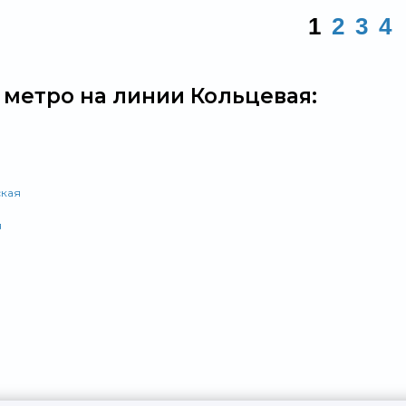
1
2
3
4
 метро на линии Кольцевая:
кая
я