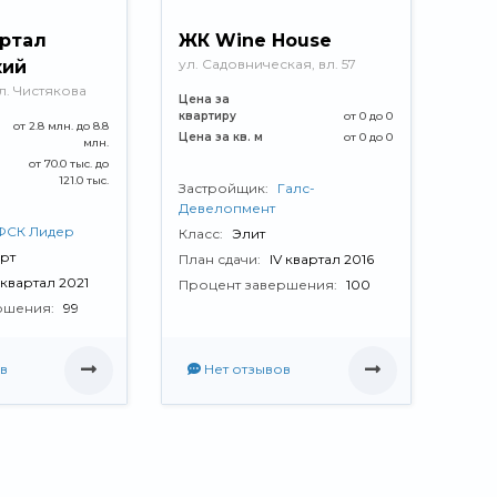
артал
ЖК Wine House
ул. Садовническая, вл. 57
кий
л. Чистякова
Цена за
квартиру
от 0 до 0
от 2.8 млн. до 8.8
Цена за кв. м
от 0 до 0
млн.
от 70.0 тыс. до
121.0 тыс.
Застройщик:
Галс-
Девелопмент
ФСК Лидер
Класс:
Элит
рт
План сдачи:
IV квартал 2016
I квартал 2021
Процент завершения:
100
ршения:
99
в
Нет отзывов