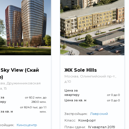
Sky View (Скай
ЖК Sole Hills
Москва, Олимпийский пр-т.,
)
д.10
ва, Дружинниковская
, 15
Цена за
квартиру
от 0 до 0
 за
от 60.2 млн. до
Цена за кв. м
от 0 до 0
тиру
280.0 млн.
от 824.0 тыс. до 1.1
за кв. м
млн.
Застройщик:
Лаврский
Класс:
Комфорт
ройщик:
Киноцентр
План сдачи:
IV квартал 2019