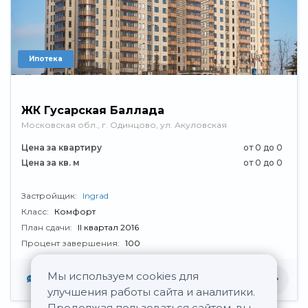
Ипотека
ЖК Гусарская Баллада
Московская обл., г. Одинцово, ул. Акуловская
Цена за квартиру
от 0 до 0
Цена за кв. м
от 0 до 0
Застройщик:
Ingrad
Класс:
Комфорт
План сдачи:
II квартал 2016
Процент завершения:
100
Мы используем cookies для
Нет отзывов
улучшения работы сайта и аналитики.
Продолжая пользоваться сайтом, вы