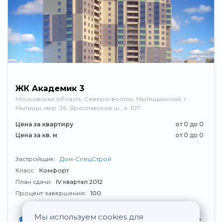
ЖК Академик 3
Московская область, Северо-восток, Мытищинский, г.
Мытищи, мкр. 36, Ярославское ш., к. 107
Цена за квартиру
от 0 до 0
Цена за кв. м
от 0 до 0
Застройщик:
Дом-СпецСтрой
Класс:
Комфорт
План сдачи:
IV квартал 2012
Процент завершения:
100
Мы используем cookies для
Нет отзывов