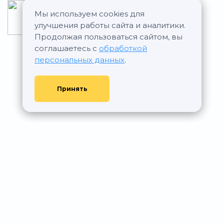
Мы используем cookies для
Национальный
улучшения работы сайта и аналитики.
Корпоративный Банк
Продолжая пользоваться сайтом, вы
(НАЦКОРПБАНК)
соглашаетесь с
обработкой
персональных данных
.
Принять
© АР Недвижимость, 2011—2026 - При любом использовании
материалов сайта ссылка на aurumrealty.ru обязательна