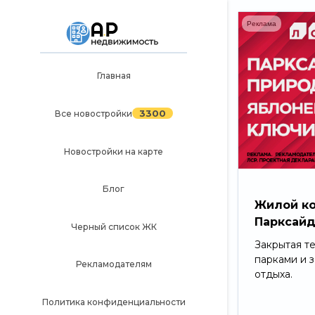
Реклама
Главная
Главная
3300
Все новостройки
3300
Все новостройки
Новостройки на карте
Новостройки на карте
Блог
Блог
Черный список ЖК
Жилой к
Парксай
Рекламодателям
Черный список ЖК
Закрытая т
Политика конфиденциальности
парками и 
Рекламодателям
отдыха.
Карта сайта
Политика конфиденциальности