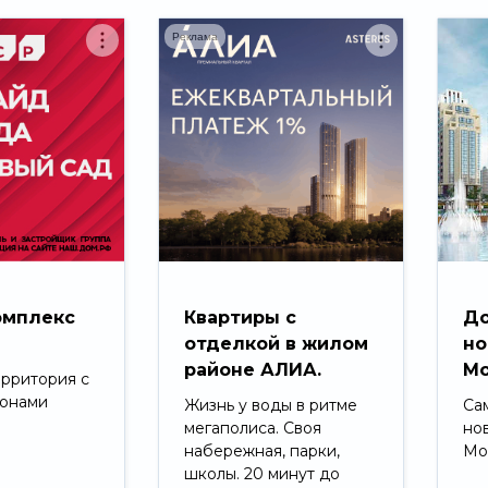
Реклама
омплекс
Квартиры с
До
д
отделкой в жилом
но
районе АЛИА.
Мо
ерритория с
зонами
Жизнь у воды в ритме
Са
мегаполиса. Своя
но
набережная, парки,
Мо
школы. 20 минут до