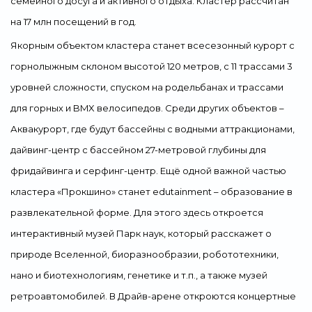
семейного досуга и активного отдыха. Кластер рассчитан
на 17 млн посещений в год.
Якорным объектом кластера станет всесезонный курорт с
горнолыжным склоном высотой 120 метров, с 11 трассами 3
уровней сложности, спуском на родельбанах и трассами
для горных и BMX велосипедов. Среди других объектов –
Аквакурорт, где будут бассейны с водными аттракционами,
дайвинг-центр с бассейном 27-метровой глубины для
фридайвинга и серфинг-центр. Ещё одной важной частью
кластера «Прокшино» станет edutainment – образование в
развлекательной форме. Для этого здесь откроется
интерактивный музей Парк наук, который расскажет о
природе Вселенной, биоразнообразии, робототехники,
нано и биотехнологиям, генетике и т.п., а также музей
ретроавтомобилей. В Драйв-арене откроются концертные