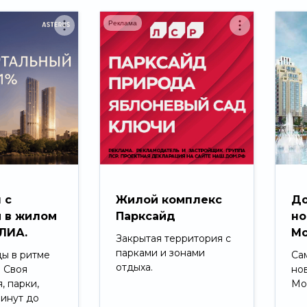
Реклама
 с
Жилой комплекс
До
 в жилом
Парксайд
но
ЛИА.
Мо
Закрытая территория с
парками и зонами
ды в ритме
Са
отдыха.
. Своя
но
, парки,
Мо
минут до