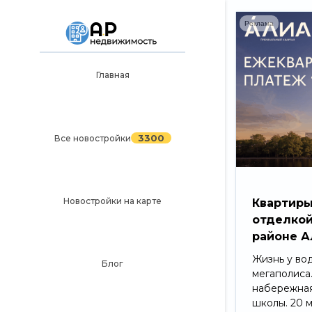
Реклама
Главная
Главная
3300
Все новостройки
3300
Все новостройки
Новостройки на карте
Блог
Черный список ЖК
Новостройки на карте
Квартиры
отделкой
Рекламодателям
районе А
Политика конфиденциальности
Жизнь у во
Блог
мегаполиса
Карта сайта
набережная
школы. 20 