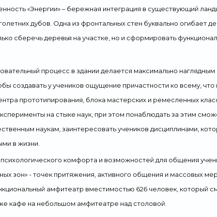
нность «Энергии» – бережная интеграция в существующий ланд
голетних дубов. Одна из фронтальных стен буквально огибает де
лько сберечь деревья на участке, но и сформировать функцион
овательный процесс в здании делается максимально наглядным и
обы создавать у учеников ощущение причастности ко всему, что
ентра прототипирования, блока мастерских и ремесленных клас
ксперименты на стыке наук, при этом понаблюдать за этим смо
ественным наукам, заинтересовать учеников дисциплинами, кот
ми в жизни.
психологического комфорта и возможностей для общения учени
ных зон» - точек притяжения, активного общения и массовых мер
нкциональный амфитеатр вместимостью 626 человек, который с
кже кафе на небольшом амфитеатре над столовой.