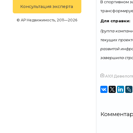
Телефон:
+7 (499) 226-23-74
В спортивном з
Консультация эксперта
трансформируем
© АР Недвижимость, 2011—2026
Для справки:
Группа компани
текущих проект
развитой инфра
завершила строи
А101 Девелоп
Коммента