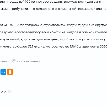
але площадью 1400 кв. метров созданы возможности для занятия
ыми трибунами, что делает его оптимальной площадкой для п
й «А101» – инвестиционно-строительный холдинг, один из круп
ов Группы составляет порядка 1,5 млн кв. метров в рамках комп
структурой, крупные офисные центры, объекты торгового и спорт
тельство более 625 тыс. кв. метров, что на 19% больше, чем в 2020
мент
ЖК Скандинавия
рии
0