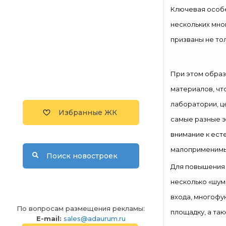
Ключевая особе
нескольких мно
призваны не то
При этом образ
материалов, чт
лаборатории, ц
Избранные ЖК
самые разные э
внимание к ест
малоприменимы
Поиск новостроек
Для повышения 
несколько «шум
входа, многофу
По вопросам размещения рекламы:
площадку, а та
E-mail:
sales@adaurum.ru