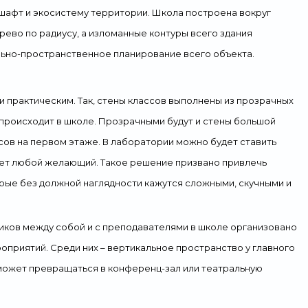
шафт и экосистему территории. Школа построена вокруг
рево по радиусу, а изломанные контуры всего здания
ально-пространственное планирование всего объекта.
 практическим. Так, стены классов выполнены из прозрачных
 происходит в школе. Прозрачными будут и стены большой
сов на первом этаже. В лаборатории можно будет ставить
жет любой желающий. Такое решение призвано привлечь
орые без должной наглядности кажутся сложными, скучными и
ков между собой и с преподавателями в школе организовано
оприятий. Среди них – вертикальное пространство у главного
может превращаться в конференц-зал или театральную