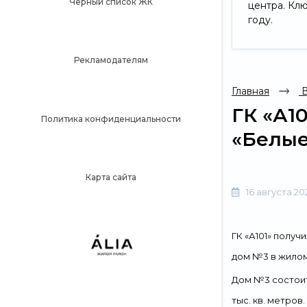
Черный список ЖК
центра. Кл
году.
Рекламодателям
Главная
В
ГК «А1
Политика конфиденциальности
«Белые
Карта сайта
16 августа 20
ГК «А101» полу
дом №3 в жилом 
Дом №3 состоит
тыс. кв. метро