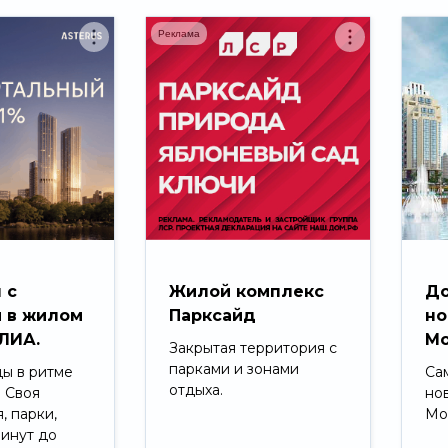
Реклама
 с
Жилой комплекс
До
 в жилом
Парксайд
но
ЛИА.
Мо
Закрытая территория с
парками и зонами
ды в ритме
Са
отдыха.
. Своя
но
, парки,
Мо
минут до