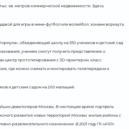
 тыс. кв. метров коммерческой недвижимости. Здесь
адкой для игры в мини-футбол или волейбол, зонами воркаута
ормула», объединяющий школу на 550 учеников и детский сад
разования, ученики смогут получить представление о
ован центр прототипирования с 3D-принтером, класс
рия, где можно снимать и монтировать телепередачи и
иков и детским садом на 200 малышей.
нейших девелоперов Москвы. В настоящее время портфель
лексного развития новых территорий Москвы: жилые районы с
ивно-развлекательного назначения. В 2021 году ГК «А101»