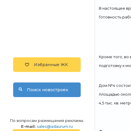
В настоящее врем
Готовность раб
Кроме того, во
Избранные ЖК
подготовку к м
Дом №4 состоит
Поиск новостроек
площадью около
4,5 тыс. кв. м
По вопросам размещения рекламы:
E-mail:
sales@adaurum.ru