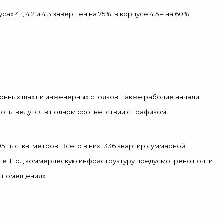
 4.1, 4.2 и 4.3 завершен на 75%, в корпусе 4.5 – на 60%.
онных шахт и инженерных стояков. Также рабочие начали
оты ведутся в полном соответствии с графиком.
ыс. кв. метров. Всего в них 1336 квартир суммарной
инге. Под коммерческую инфраструктуру предусмотрено почти
х помещениях.