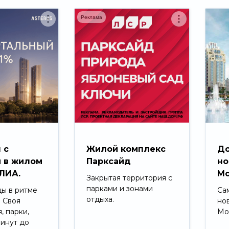
Реклама
 с
Жилой комплекс
До
 в жилом
Парксайд
но
ЛИА.
Мо
Закрытая территория с
парками и зонами
ды в ритме
Са
отдыха.
. Своя
но
, парки,
Мо
минут до