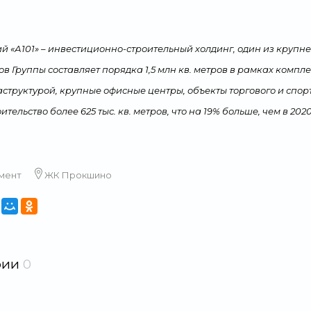
й «А101» – инвестиционно-строительный холдинг, один из круп
ов Группы составляет порядка 1,5 млн кв. метров в рамках комп
структурой, крупные офисные центры, объекты торгового и спорт
тельство более 625 тыс. кв. метров, что на 19% больше, чем в 2020
мент
ЖК Прокшино
рии
0