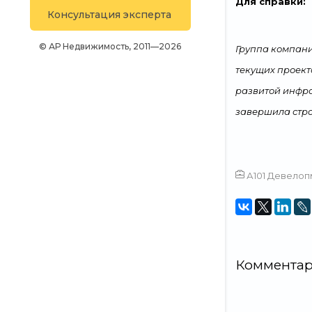
Для справки:
Телефон:
+7 (499) 226-23-74
Консультация эксперта
© АР Недвижимость, 2011—2026
Группа компани
текущих проект
развитой инфра
завершила строи
А101 Девелоп
Коммента