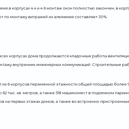
я в корпусах 4.4 и 4.6 монтаж окон полностью закончен, в корпусах
от по монтажу витражей из алюминия составляет 30%.
 всех корпусах дома продолжаются кладочные работы вентиляци
онтажу внутренних инженерных коммуникаций. Строительные раб
 из 6 корпусов переменной этажности общей площадью более 95 т
 62 тыс. кв. метров, а также 518 машиномест в подземном парк
етров на первых этажах домов, а также во встроенно-пристроенны