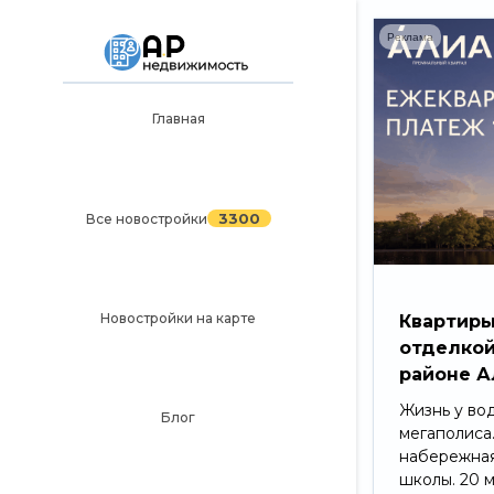
Реклама
Главная
Главная
3300
Все новостройки
3300
Все новостройки
Новостройки на карте
Блог
Черный список ЖК
Новостройки на карте
Квартиры
отделкой
Рекламодателям
районе А
Политика конфиденциальности
Жизнь у во
Блог
мегаполиса
Карта сайта
набережная
школы. 20 