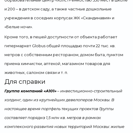
образовательный центр «Холст» емкостью 550 мест в школе
и 200 – в детском саду, а также частные дошкольные
учреждения в соседних корпусах ЖК «Скандинавия» и
«Белые ночи».
Кроме того, в пешей доступности от объекта работает
гипермаркет Globus общей площадью почти 22 тыс. кв.
метров с собственным рестораном, домом быта, пунктом
приема химчистки, аптекой, магазином товаров для
животных, салоном связи и т. п.
Для справки
Группа компаний «А101»
– инвестиционно-строительный
холдинг, один из крупнейших девелоперов Москвы. В
настоящее время портфель текущих проектов Группы
составляет порядка 1,5 млн кв. метров в рамках
комплексного развития новых территорий Москвы: жилые